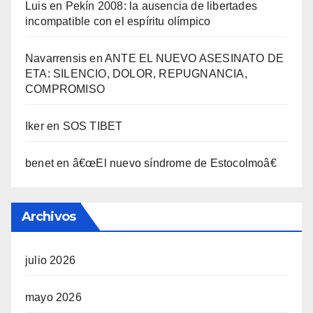
Luis
en
Pekí­n 2008: la ausencia de libertades
incompatible con el espí­ritu olí­mpico
Navarrensis
en
ANTE EL NUEVO ASESINATO DE
ETA: SILENCIO, DOLOR, REPUGNANCIA,
COMPROMISO
Iker
en
SOS TIBET
benet
en
â€œEl nuevo sí­ndrome de Estocolmoâ€
Archivos
julio 2026
mayo 2026