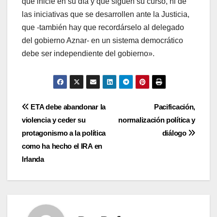
que inicié en su dí­a y que siguen su curso, ni de
las iniciativas que se desarrollen ante la Justicia,
que -también hay que recordárselo al delegado
del gobierno Aznar- en un sistema democrático
debe ser independiente del gobierno».
Navegación
ETA debe abandonar la
Pacificación,
violencia y ceder su
normalización polí­tica y
de
protagonismo a la polí­tica
diálogo
entradas
como ha hecho el IRA en
Irlanda