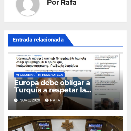
Por
Rafa
Entrada relacionada
MI COLUMNA
MI HEMEROTECA
Europa debe obligar a
Turquí­a a respetar la
Convención de la ONU y
NOV 1, 2020
RAFA
retirarse del conflicto.