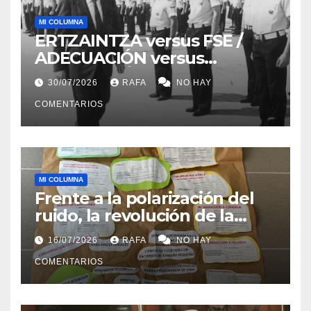
MI COLUMNA
ERTZAINTZA versus FSE /
ADECUACIÓN versus
SUSTITUCIÓN
30/07/2026
RAFA
NO HAY
COMENTARIOS
MI COLUMNA
Frente a la polarización del
ruido, la revolución de la
acogida
16/07/2026
RAFA
NO HAY
COMENTARIOS