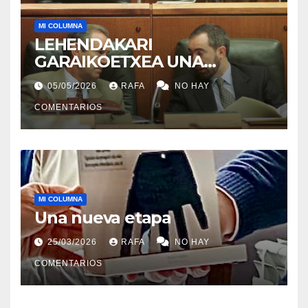
MI COLUMNA
LEHENDAKARI
GARAIKOETXEA UNA
PERSONA QUE DIGNIFICA EL
05/05/2026
RAFA
NO HAY
EJERCICIO DE LA POLÍTICA
COMENTARIOS
MI COLUMNA
Una nueva etapa
25/03/2026
RAFA
NO HAY
COMENTARIOS