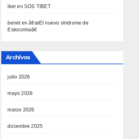
Iker
en
SOS TIBET
benet
en
â€œEl nuevo sí­ndrome de
Estocolmoâ€
Archivos
julio 2026
mayo 2026
marzo 2026
diciembre 2025