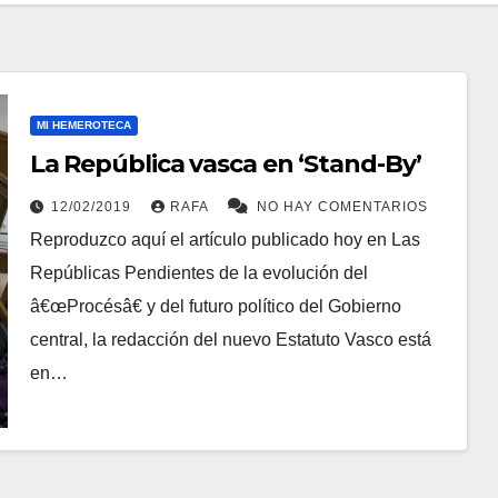
MI HEMEROTECA
La República vasca en ‘Stand-By’
12/02/2019
RAFA
NO HAY COMENTARIOS
Reproduzco aquí­ el artí­culo publicado hoy en Las
Repúblicas Pendientes de la evolución del
â€œProcésâ€ y del futuro polí­tico del Gobierno
central, la redacción del nuevo Estatuto Vasco está
en…