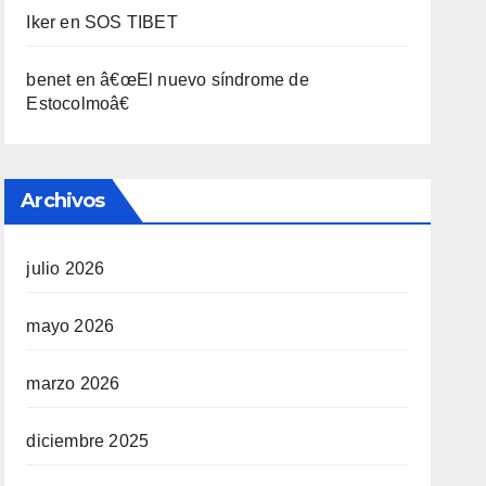
Iker
en
SOS TIBET
benet
en
â€œEl nuevo sí­ndrome de
Estocolmoâ€
Archivos
julio 2026
mayo 2026
marzo 2026
diciembre 2025