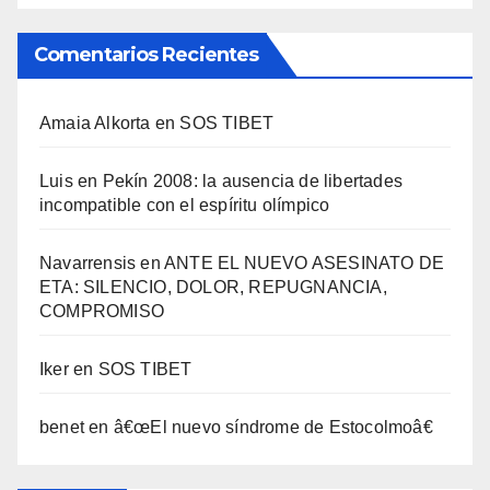
Comentarios Recientes
Amaia Alkorta
en
SOS TIBET
Luis
en
Pekí­n 2008: la ausencia de libertades
incompatible con el espí­ritu olí­mpico
Navarrensis
en
ANTE EL NUEVO ASESINATO DE
ETA: SILENCIO, DOLOR, REPUGNANCIA,
COMPROMISO
Iker
en
SOS TIBET
benet
en
â€œEl nuevo sí­ndrome de Estocolmoâ€