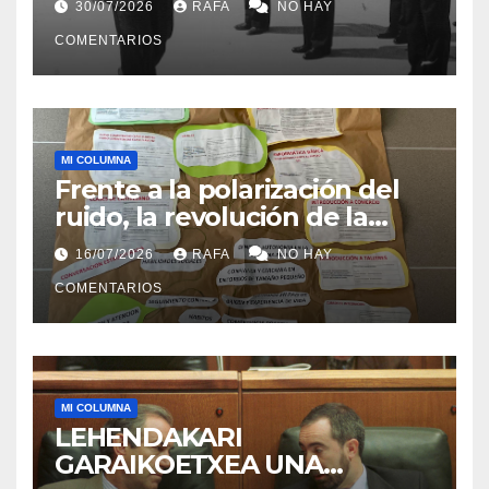
30/07/2026
RAFA
NO HAY
COMENTARIOS
MI COLUMNA
Frente a la polarización del
ruido, la revolución de la
acogida
16/07/2026
RAFA
NO HAY
COMENTARIOS
MI COLUMNA
LEHENDAKARI
GARAIKOETXEA UNA