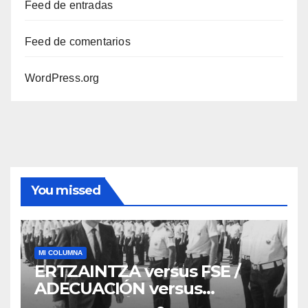
Feed de entradas
Feed de comentarios
WordPress.org
You missed
MI COLUMNA
ERTZAINTZA versus FSE /
ADECUACIÓN versus
SUSTITUCIÓN