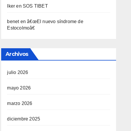
Iker
en
SOS TIBET
benet
en
â€œEl nuevo sí­ndrome de
Estocolmoâ€
Archivos
julio 2026
mayo 2026
marzo 2026
diciembre 2025