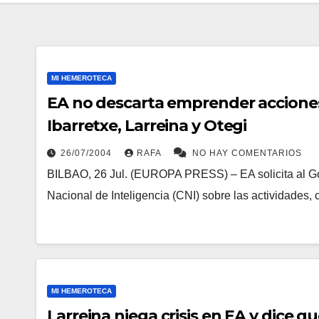
MI HEMEROTECA
EA no descarta emprender acciones j
Ibarretxe, Larreina y Otegi
26/07/2004
RAFA
NO HAY COMENTARIOS
BILBAO, 26 Jul. (EUROPA PRESS) – EA solicita al Gob
Nacional de Inteligencia (CNI) sobre las actividades,
MI HEMEROTECA
Larreina niega crisis en EA y dice q