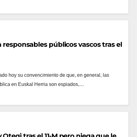
a responsables públicos vascos tras el
rado hoy su convencimiento de que, en general, las
ública en Euskal Herria son espiados,…
Otegi tras el 11-M pero niega que le