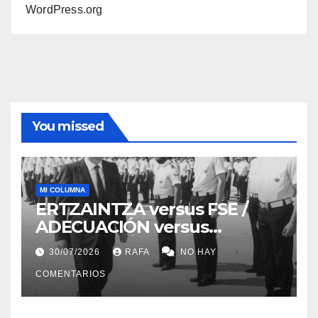
WordPress.org
You missed
MI COLUMNA
ERTZAINTZA versus FSE /
ADECUACIÓN versus
SUSTITUCIÓN
30/07/2026
RAFA
NO HAY
COMENTARIOS