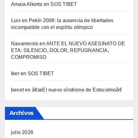
Amaia Alkorta
en
SOS TIBET
Luis
en
Pekí­n 2008: la ausencia de libertades
incompatible con el espí­ritu olí­mpico
Navarrensis
en
ANTE EL NUEVO ASESINATO DE
ETA: SILENCIO, DOLOR, REPUGNANCIA,
COMPROMISO
Iker
en
SOS TIBET
benet
en
â€œEl nuevo sí­ndrome de Estocolmoâ€
Archivos
julio 2026