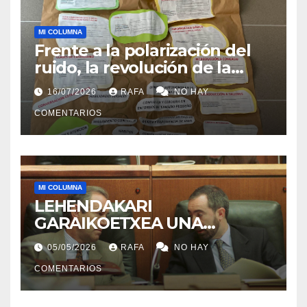
MI COLUMNA
Frente a la polarización del
ruido, la revolución de la
acogida
16/07/2026
RAFA
NO HAY
COMENTARIOS
MI COLUMNA
LEHENDAKARI
GARAIKOETXEA UNA
PERSONA QUE DIGNIFICA EL
05/05/2026
RAFA
NO HAY
EJERCICIO DE LA POLÍTICA
COMENTARIOS