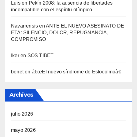
Luis
en
Pekí­n 2008: la ausencia de libertades
incompatible con el espí­ritu olí­mpico
Navarrensis
en
ANTE EL NUEVO ASESINATO DE
ETA: SILENCIO, DOLOR, REPUGNANCIA,
COMPROMISO
Iker
en
SOS TIBET
benet
en
â€œEl nuevo sí­ndrome de Estocolmoâ€
Archivos
julio 2026
mayo 2026