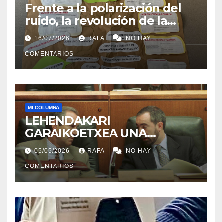
Frente a la polarización del
ruido, la revolución de la
acogida
16/07/2026
RAFA
NO HAY
COMENTARIOS
MI COLUMNA
LEHENDAKARI
GARAIKOETXEA UNA
PERSONA QUE DIGNIFICA EL
05/05/2026
RAFA
NO HAY
EJERCICIO DE LA POLÍTICA
COMENTARIOS