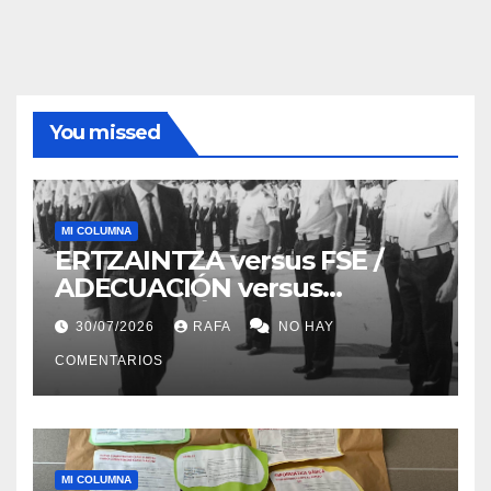
You missed
MI COLUMNA
ERTZAINTZA versus FSE /
ADECUACIÓN versus
SUSTITUCIÓN
30/07/2026
RAFA
NO HAY
COMENTARIOS
MI COLUMNA