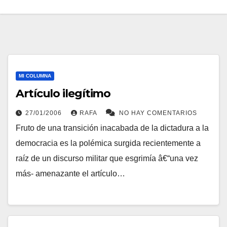
MI COLUMNA
Artí­culo ilegí­timo
27/01/2006
RAFA
NO HAY COMENTARIOS
Fruto de una transición inacabada de la dictadura a la
democracia es la polémica surgida recientemente a
raí­z de un discurso militar que esgrimí­a â€“una vez
más- amenazante el artí­culo…