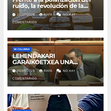
ruido, la revolución de la
acogida
16/07/2026
RAFA
NO HAY
COMENTARIOS
MI COLUMNA
LEHENDAKARI
GARAIKOETXEA UNA
PERSONA QUE DIGNIFICA EL
05/05/2026
RAFA
NO HAY
EJERCICIO DE LA POLÍTICA
COMENTARIOS