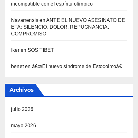
incompatible con el espí­ritu olí­mpico
Navarrensis
en
ANTE EL NUEVO ASESINATO DE
ETA: SILENCIO, DOLOR, REPUGNANCIA,
COMPROMISO
Iker
en
SOS TIBET
benet
en
â€œEl nuevo sí­ndrome de Estocolmoâ€
Archivos
julio 2026
mayo 2026