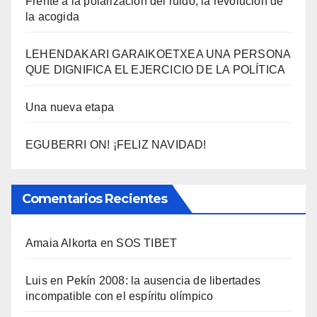
Frente a la polarización del ruido, la revolución de
la acogida
LEHENDAKARI GARAIKOETXEA UNA PERSONA
QUE DIGNIFICA EL EJERCICIO DE LA POLÍTICA
Una nueva etapa
EGUBERRI ON! ¡FELIZ NAVIDAD!
Comentarios Recientes
Amaia Alkorta
en
SOS TIBET
Luis
en
Pekí­n 2008: la ausencia de libertades
incompatible con el espí­ritu olí­mpico