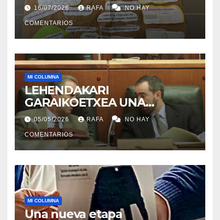
acogida
16/07/2026
RAFA
NO HAY
COMENTARIOS
MI COLUMNA
LEHENDAKARI
GARAIKOETXEA UNA
PERSONA QUE DIGNIFICA EL
05/05/2026
RAFA
NO HAY
EJERCICIO DE LA POLÍTICA
COMENTARIOS
MI COLUMNA
Una nueva etapa