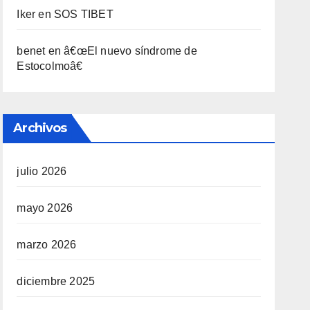
Iker
en
SOS TIBET
benet
en
â€œEl nuevo sí­ndrome de
Estocolmoâ€
Archivos
julio 2026
mayo 2026
marzo 2026
diciembre 2025