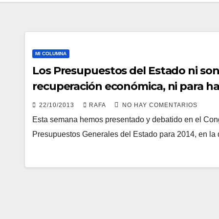
MI COLUMNA
Los Presupuestos del Estado ni son s
recuperación económica, ni para hacer
Herria
22/10/2013
RAFA
NO HAY COMENTARIOS
Esta semana hemos presentado y debatido en el Congr
Presupuestos Generales del Estado para 2014, en l