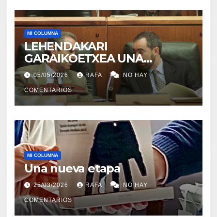
MI COLUMNA
LEHENDAKARI
GARAIKOETXEA UNA
PERSONA QUE DIGNIFICA EL
05/05/2026
RAFA
NO HAY
EJERCICIO DE LA POLÍTICA
COMENTARIOS
MI COLUMNA
Una nueva etapa
25/03/2026
RAFA
NO HAY
COMENTARIOS