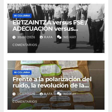
MI COLUMNA
ERTZAINTZA versus FSE /
ADECUACIÓN versus
SUSTITUCIÓN
30/07/2026
RAFA
NO HAY
COMENTARIOS
MI COLUMNA
Frente a la polarización del
ruido, la revolución de la
acogida
16/07/2026
RAFA
NO HAY
COMENTARIOS