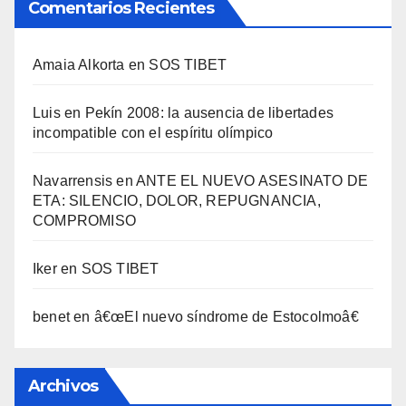
Comentarios Recientes
Amaia Alkorta
en
SOS TIBET
Luis
en
Pekí­n 2008: la ausencia de libertades
incompatible con el espí­ritu olí­mpico
Navarrensis
en
ANTE EL NUEVO ASESINATO DE
ETA: SILENCIO, DOLOR, REPUGNANCIA,
COMPROMISO
Iker
en
SOS TIBET
benet
en
â€œEl nuevo sí­ndrome de Estocolmoâ€
Archivos