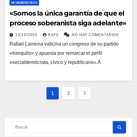
MI HEMEROTECA
«Somos la única garantí­a de que el
proceso soberanista siga adelante»
13/10/2003
RAFA
NO HAY COMENTARIOS
Rafael Larreina vaticina un congreso de su partido
«tranquilo» y apuesta por remarcar el perfil
«socialdemócrata, cí­vico y republicano».Â
Paginación
1
2
de
entradas