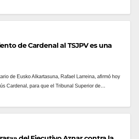
iento de Cardenal al TSJPV es una
o de Eusko Alkartasuna, Rafael Larreina, afirmó hoy
esús Cardenal, para que el Tribunal Superior de…
ras»» del Ejecutivo Aznar contra la