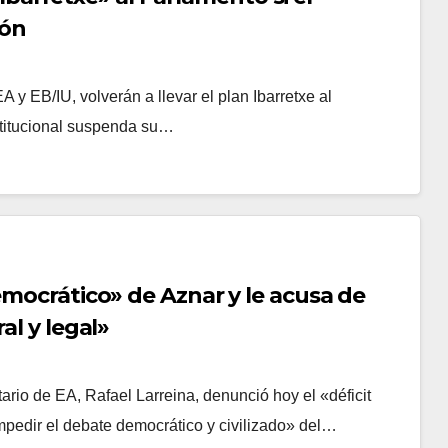
ión
y EB/IU, volverán a llevar el plan Ibarretxe al
stitucional suspenda su…
emocrático» de Aznar y le acusa de
al y legal»
o de EA, Rafael Larreina, denunció hoy el «déficit
pedir el debate democrático y civilizado» del…