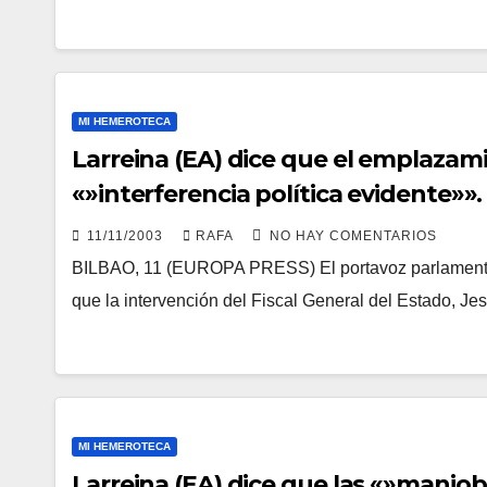
MI HEMEROTECA
Larreina (EA) dice que el emplazam
«»interferencia polí­tica evidente»».
11/11/2003
RAFA
NO HAY COMENTARIOS
BILBAO, 11 (EUROPA PRESS) El portavoz parlamentari
que la intervención del Fiscal General del Estado, J
MI HEMEROTECA
Larreina (EA) dice que las «»maniob