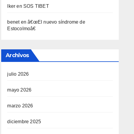
Iker
en
SOS TIBET
benet
en
â€œEl nuevo sí­ndrome de
Estocolmoâ€
Archivos
julio 2026
mayo 2026
marzo 2026
diciembre 2025