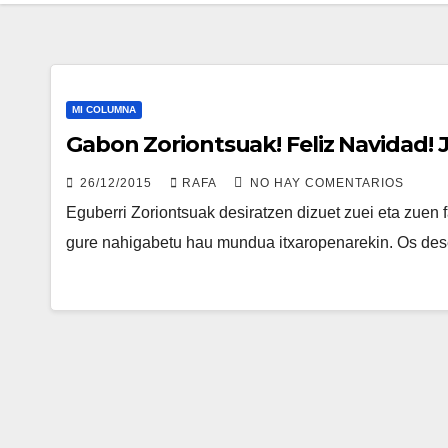
MI COLUMNA
Gab
26/12/2015
RAFA
NO HAY COMENTARIOS
Eguberri Zoriontsuak desiratzen dizuet zuei eta zuen f
gure nahigabetu hau mundua itxaropenarekin. Os dese