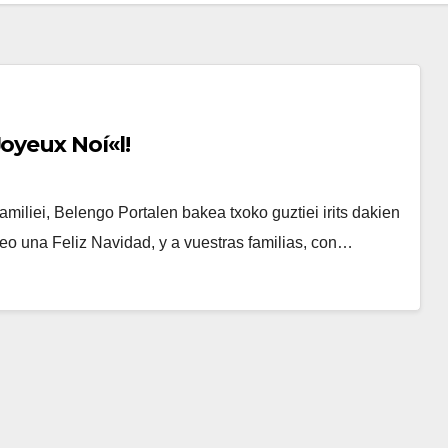
on Zoriontsuak! Feliz Navidad! Joyeux Noí«l!
amiliei, Belengo Portalen bakea txoko guztiei irits dakien
o una Feliz Navidad, y a vuestras familias, con…