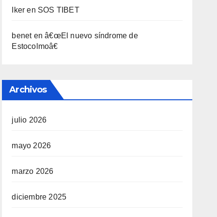
Iker
en
SOS TIBET
benet
en
â€œEl nuevo sí­ndrome de
Estocolmoâ€
Archivos
julio 2026
mayo 2026
marzo 2026
diciembre 2025