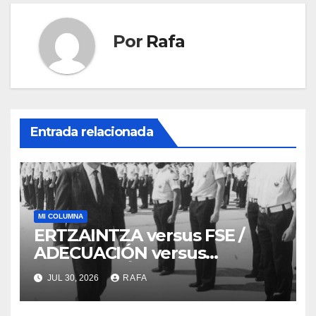
Por
Rafa
Entrada relacionada
MI COLUMNA
ERTZAINTZA versus FSE /
ADECUACIÓN versus
SUSTITUCIÓN
JUL 30, 2026
RAFA