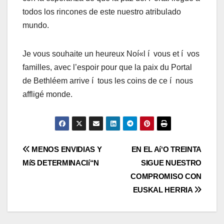
todos los rincones de este nuestro atribulado
mundo.
Je vous souhaite un heureux Noí«l í vous et í vos
familles, avec l’espoir pour que la paix du Portal
de Bethléem arrive í tous les coins de ce í nous
affligé monde.
Navegación
MENOS ENVIDIAS Y
EN EL Aí‘O TREINTA
MíS DETERMINACIí“N
SIGUE NUESTRO
de
COMPROMISO CON
entradas
EUSKAL HERRIA