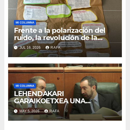
MI COLUMNA
Frente a la polarización del
ruido, la revolución de la
acogida
JUL 16, 2026
RAFA
MI COLUMNA
LEHENDAKARI
GARAIKOETXEA UNA
PERSONA QUE DIGNIFICA EL
MAY 5, 2026
RAFA
EJERCICIO DE LA POLÍTICA