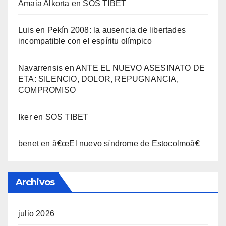
Amaia Alkorta
en
SOS TIBET
Luis
en
Pekí­n 2008: la ausencia de libertades
incompatible con el espí­ritu olí­mpico
Navarrensis
en
ANTE EL NUEVO ASESINATO DE
ETA: SILENCIO, DOLOR, REPUGNANCIA,
COMPROMISO
Iker
en
SOS TIBET
benet
en
â€œEl nuevo sí­ndrome de Estocolmoâ€
Archivos
julio 2026