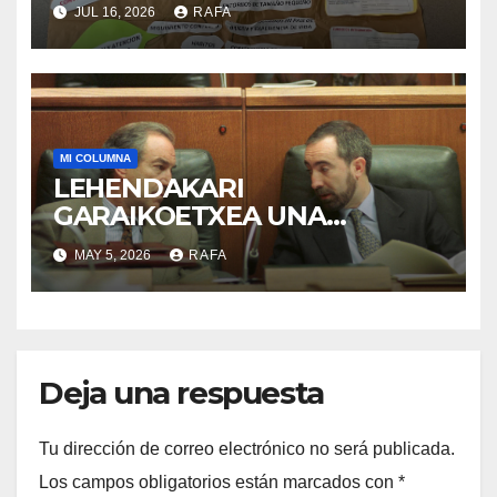
acogida
JUL 16, 2026
RAFA
MI COLUMNA
LEHENDAKARI
GARAIKOETXEA UNA
PERSONA QUE DIGNIFICA EL
MAY 5, 2026
RAFA
EJERCICIO DE LA POLÍTICA
Deja una respuesta
Tu dirección de correo electrónico no será publicada.
Los campos obligatorios están marcados con
*