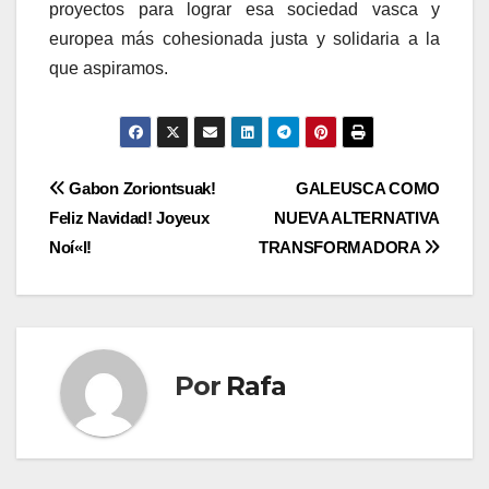
proyectos para lograr esa sociedad vasca y
europea más cohesionada justa y solidaria a la
que aspiramos.
Navegación
Gabon Zoriontsuak!
GALEUSCA COMO
Feliz Navidad! Joyeux
NUEVA ALTERNATIVA
de
Noí«l!
TRANSFORMADORA
entradas
Por
Rafa