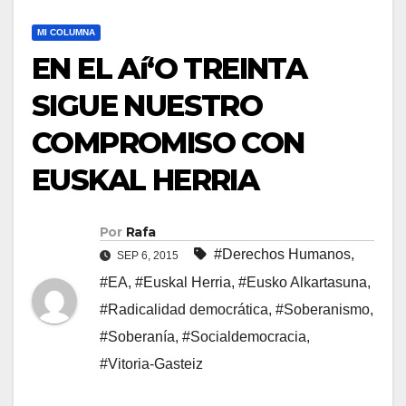
MI COLUMNA
EN EL Aí‘O TREINTA
SIGUE NUESTRO
COMPROMISO CON
EUSKAL HERRIA
Por
Rafa
#Derechos Humanos
,
SEP 6, 2015
#EA
,
#Euskal Herria
,
#Eusko Alkartasuna
,
#Radicalidad democrática
,
#Soberanismo
,
#Soberaní­a
,
#Socialdemocracia
,
#Vitoria-Gasteiz