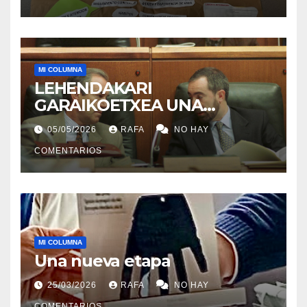
MI COLUMNA
LEHENDAKARI
GARAIKOETXEA UNA
PERSONA QUE DIGNIFICA EL
05/05/2026
RAFA
NO HAY
EJERCICIO DE LA POLÍTICA
COMENTARIOS
MI COLUMNA
Una nueva etapa
25/03/2026
RAFA
NO HAY
COMENTARIOS