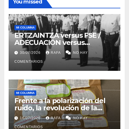
You missed
MI COLUMNA
ERTZAINTZA versus FSE /
ADECUACIÓN versus
SUSTITUCIÓN
30/07/2026
RAFA
NO HAY
COMENTARIOS
MI COLUMNA
Frente a la polarización del
ruido, la revolución de la
acogida
16/07/2026
RAFA
NO HAY
COMENTARIOS