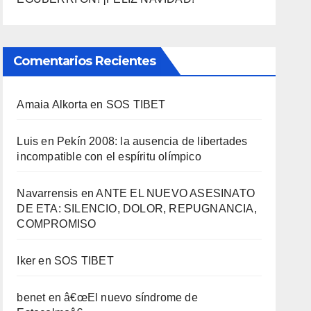
Comentarios Recientes
Amaia Alkorta
en
SOS TIBET
Luis
en
Pekí­n 2008: la ausencia de libertades
incompatible con el espí­ritu olí­mpico
Navarrensis
en
ANTE EL NUEVO ASESINATO
DE ETA: SILENCIO, DOLOR, REPUGNANCIA,
COMPROMISO
Iker
en
SOS TIBET
benet
en
â€œEl nuevo sí­ndrome de