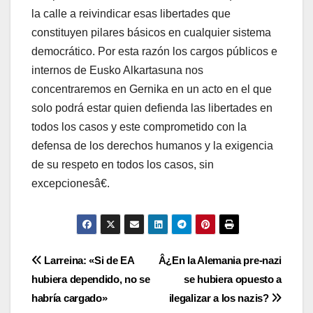
la calle a reivindicar esas libertades que
constituyen pilares básicos en cualquier sistema
democrático. Por esta razón los cargos públicos e
internos de Eusko Alkartasuna nos
concentraremos en Gernika en un acto en el que
solo podrá estar quien defienda las libertades en
todos los casos y este comprometido con la
defensa de los derechos humanos y la exigencia
de su respeto en todos los casos, sin
excepcionesâ€.
Navegación
Larreina: «Si de EA
Â¿En la Alemania pre-nazi
hubiera dependido, no se
se hubiera opuesto a
de
habrí­a cargado»
ilegalizar a los nazis?