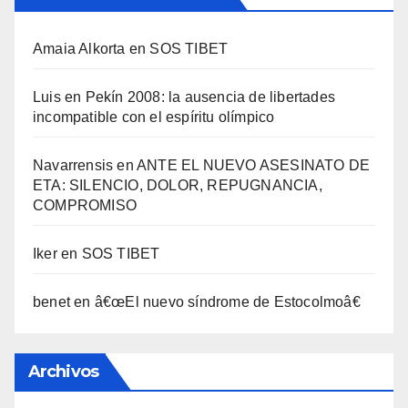
Amaia Alkorta
en
SOS TIBET
Luis
en
Pekí­n 2008: la ausencia de libertades
incompatible con el espí­ritu olí­mpico
Navarrensis
en
ANTE EL NUEVO ASESINATO DE
ETA: SILENCIO, DOLOR, REPUGNANCIA,
COMPROMISO
Iker
en
SOS TIBET
benet
en
â€œEl nuevo sí­ndrome de Estocolmoâ€
Archivos