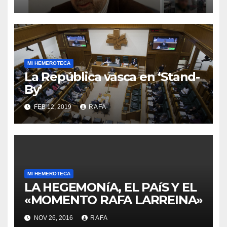
retirarse del conflicto.
MI HEMEROTECA
La República vasca en ‘Stand-
By’
FEB 12, 2019
RAFA
MI HEMEROTECA
LA HEGEMONíA, EL PAíS Y EL
«MOMENTO RAFA LARREINA»
NOV 26, 2016
RAFA