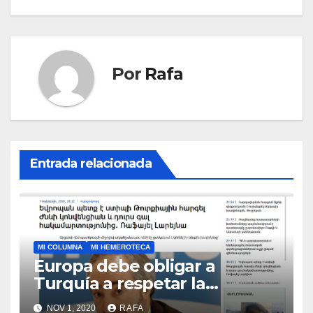
entradas
Por
Rafa
Entrada relacionada
MI COLUMNA
MI HEMEROTECA
Europa debe obligar a
Turquí­a a respetar la
Convención de la ONU y
NOV 1, 2020
RAFA