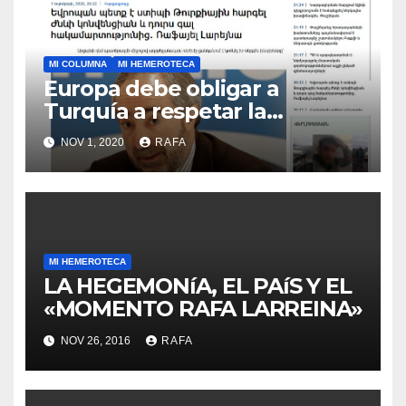
MI COLUMNA
MI HEMEROTECA
Europa debe obligar a
Turquí­a a respetar la
Convención de la ONU y
NOV 1, 2020
RAFA
retirarse del conflicto.
MI HEMEROTECA
LA HEGEMONíA, EL PAíS Y EL
«MOMENTO RAFA LARREINA»
NOV 26, 2016
RAFA