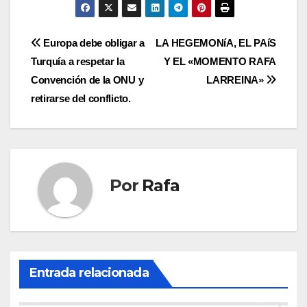
Navegación
Europa debe obligar a
LA HEGEMONíA, EL PAíS
Turquí­a a respetar la
Y EL «MOMENTO RAFA
de
Convención de la ONU y
LARREINA»
entradas
retirarse del conflicto.
Por
Rafa
Entrada relacionada