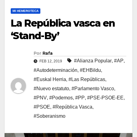
MI HEMEROTECA
La República vasca en
‘Stand-By’
Por
Rafa
#Alianza Popular
,
#AP
,
FEB 12, 2019
#Autodeterminación
,
#EHBildu
,
#Euskal Herria
,
#Las Repúblicas
,
#Nuevo estatuto
,
#Parlamento Vasco
,
#PNV
,
#Podemos
,
#PP
,
#PSE-PSOE-EE
,
#PSOE
,
#República Vasca
,
#Soberanismo