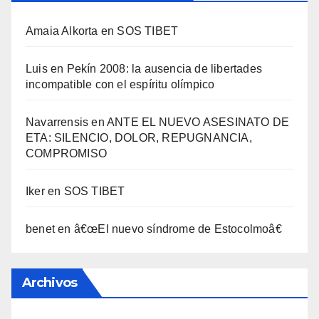
Amaia Alkorta
en
SOS TIBET
Luis
en
Pekí­n 2008: la ausencia de libertades
incompatible con el espí­ritu olí­mpico
Navarrensis
en
ANTE EL NUEVO ASESINATO DE
ETA: SILENCIO, DOLOR, REPUGNANCIA,
COMPROMISO
Iker
en
SOS TIBET
benet
en
â€œEl nuevo sí­ndrome de Estocolmoâ€
Archivos