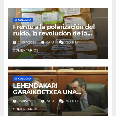
MI COLUMNA
Frente a la polarización del
ruido, la revolución de la
acogida
16/07/2026
RAFA
NO HAY
COMENTARIOS
MI COLUMNA
LEHENDAKARI
GARAIKOETXEA UNA
PERSONA QUE DIGNIFICA EL
05/05/2026
RAFA
NO HAY
EJERCICIO DE LA POLÍTICA
COMENTARIOS