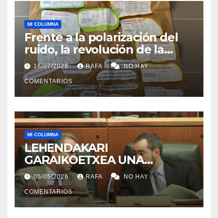
MI COLUMNA
Frente a la polarización del
ruido, la revolución de la
acogida
16/07/2026
RAFA
NO HAY
COMENTARIOS
MI COLUMNA
LEHENDAKARI
GARAIKOETXEA UNA
PERSONA QUE DIGNIFICA EL
05/05/2026
RAFA
NO HAY
EJERCICIO DE LA POLÍTICA
COMENTARIOS