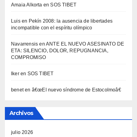
Amaia Alkorta
en
SOS TIBET
Luis
en
Pekí­n 2008: la ausencia de libertades
incompatible con el espí­ritu olí­mpico
Navarrensis
en
ANTE EL NUEVO ASESINATO DE
ETA: SILENCIO, DOLOR, REPUGNANCIA,
COMPROMISO
Iker
en
SOS TIBET
benet
en
â€œEl nuevo sí­ndrome de Estocolmoâ€
Archivos
julio 2026