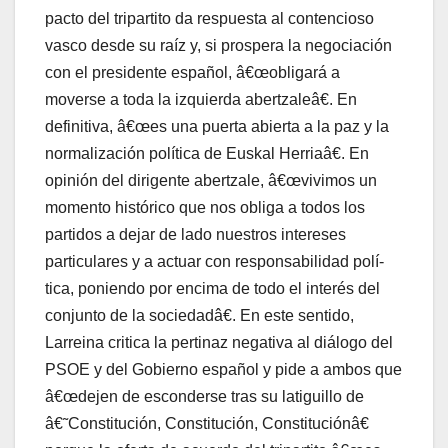
pacto del tripartito da respuesta al contencioso
vasco desde su raí­z y, si prospera la negociación
con el presidente español, â€œobligará a
moverse a toda la izquierda abertzaleâ€. En
definitiva, â€œes una puerta abierta a la paz y la
normalización polí­tica de Euskal Herriaâ€. En
opinión del dirigente abertzale, â€œvivimos un
momento histórico que nos obliga a todos los
partidos a dejar de lado nuestros intereses
particulares y a actuar con responsabilidad polí­
tica, poniendo por encima de todo el interés del
conjunto de la sociedadâ€.
En este sentido,
Larreina critica la pertinaz negativa al diálogo del
PSOE y del Gobierno español y pide a ambos que
â€œdejen de esconderse tras su latiguillo de
â€˜Constitución, Constitución, Constituciónâ€