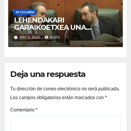
MI COLUMNA
LEHENDAKARI
GARAIKOETXEA UNA
PERSONA QUE DIGNIFICA EL
MAY 5, 2026
RAFA
EJERCICIO DE LA POLÍTICA
Deja una respuesta
Tu dirección de correo electrónico no será publicada.
Los campos obligatorios están marcados con
*
Comentario
*