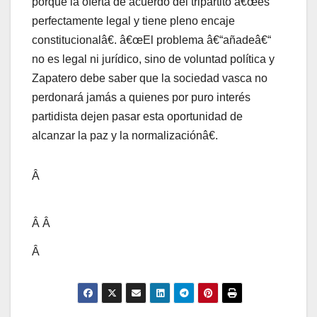
porque la oferta de acuerdo del tripartito â€œes
perfectamente legal y tiene pleno encaje
constitucionalâ€. â€œEl problema â€“añadeâ€“
no es legal ni jurí­dico, sino de voluntad polí­tica y
Zapatero debe saber que la sociedad vasca no
perdonará jamás a quienes por puro interés
partidista dejen pasar esta oportunidad de
alcanzar la paz y la normalizaciónâ€.
Â
Â Â
Â