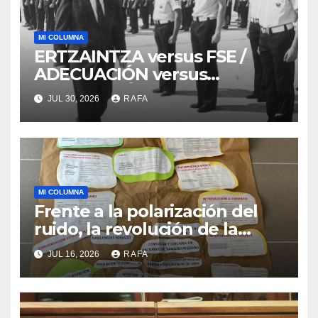
MI COLUMNA
ERTZAINTZA versus FSE /
ADECUACIÓN versus
SUSTITUCIÓN
JUL 30, 2026
RAFA
MI COLUMNA
Frente a la polarización del
ruido, la revolución de la
acogida
JUL 16, 2026
RAFA