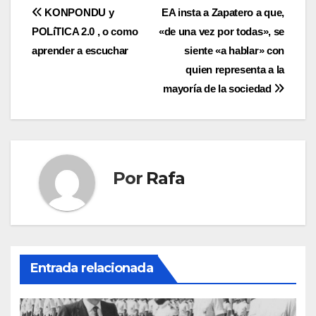
Navegación
KONPONDU y
EA insta a Zapatero a que,
POLíTICA 2.0 , o como
«de una vez por todas», se
de
aprender a escuchar
siente «a hablar» con
entradas
quien representa a la
mayorí­a de la sociedad
Por
Rafa
Entrada relacionada