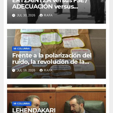
ERTZAINTZA versus FSE /
ADECUACIÓN versus
SUSTITUCIÓN
JUL 30, 2026
RAFA
MI COLUMNA
Frente a la polarización del
ruido, la revolución de la
acogida
JUL 16, 2026
RAFA
MI COLUMNA
LEHENDAKARI