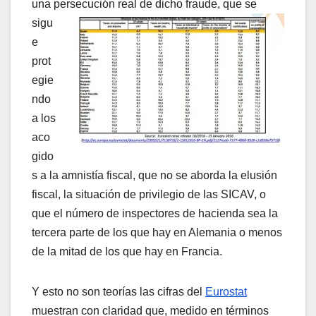
una persecución real de dicho fraude, que se
sigu
e
prot
egie
ndo
a los
aco
gido
s a la amnistí­a fiscal, que no se aborda la elusión
fiscal, la situación de privilegio de las SICAV, o
que el número de inspectores de hacienda sea la
tercera parte de los que hay en Alemania o menos
de la mitad de los que hay en Francia.
Y esto no son teorí­as las cifras del
Eurostat
muestran con claridad que, medido en términos