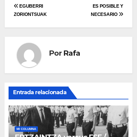
Navegación
EGUBERRI
ES POSIBLE Y
ZORIONTSUAK
NECESARIO
de
entradas
Por
Rafa
Entrada relacionada
MI COLUMNA