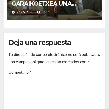
GARAIKOETXEA UNA
PERSONA QUE DIGNIFICA EL
MAY 5, 2026
RAFA
EJERCICIO DE LA POLÍTICA
Deja una respuesta
Tu dirección de correo electrónico no será publicada.
Los campos obligatorios están marcados con
*
Comentario
*