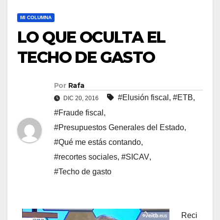
MI COLUMNA
LO QUE OCULTA EL
TECHO DE GASTO
Por
Rafa
#Elusión fiscal
,
#ETB
,
DIC 20, 2016
#Fraude fiscal
,
#Presupuestos Generales del Estado
,
#Qué me estás contando
,
#recortes sociales
,
#SICAV
,
#Techo de gasto
Reci