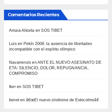
Comentarios Recientes
Amaia Alkorta
en
SOS TIBET
Luis
en
Pekí­n 2008: la ausencia de libertades
incompatible con el espí­ritu olí­mpico
Navarrensis
en
ANTE EL NUEVO ASESINATO DE
ETA: SILENCIO, DOLOR, REPUGNANCIA,
COMPROMISO
Iker
en
SOS TIBET
benet
en
â€œEl nuevo sí­ndrome de Estocolmoâ€