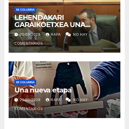
MI COLUMNA
LEHENDAKARI
GARAIKOETXEA UNA
PERSONA QUE DIGNIFICA EL
05/05/2026
RAFA
NO HAY
EJERCICIO DE LA POLÍTICA
COMENTARIOS
MI COLUMNA
Una nueva etapa
25/03/2026
RAFA
NO HAY
COMENTARIOS