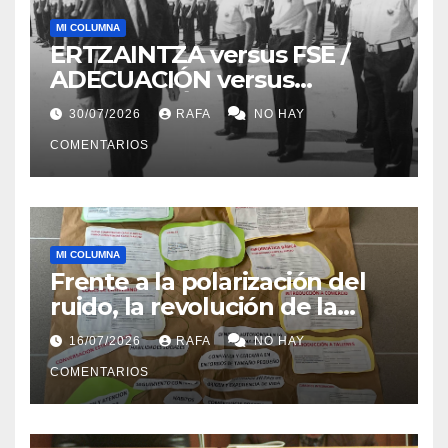
MI COLUMNA
ERTZAINTZA versus FSE /
ADECUACIÓN versus
SUSTITUCIÓN
30/07/2026
RAFA
NO HAY
COMENTARIOS
MI COLUMNA
Frente a la polarización del
ruido, la revolución de la
acogida
16/07/2026
RAFA
NO HAY
COMENTARIOS