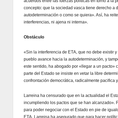
acuerdos entre las fuerzas polí­ticas en torno a la
concepto: que la sociedad vasca tiene derecho a d
autodeterminación o como se quiera». Así­, ha reit
interferencias, ni ajena ni interna».
Obstáculo
«Sin la interferencia de ETA, que no debe existir 
pueblo avance hacia la autodeterminación, y tampo
este sentido, ha abogado por «llegar a un pacto» c
parte del Estado se insiste en vetar la libre determ
confrontación democrática, radicalmente pacifica 
Larreina ha censurado que en la actualidad el Est
incumpliendo los pactos que se han alcanzado». P
para poder negociar con el Estado en pie de igual
ETA, Larreina ha asegurado que para hacer polí­t