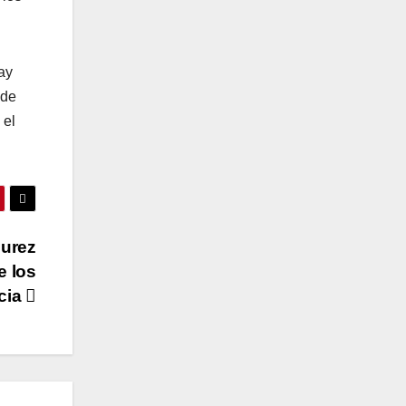
ay
ede
 el
durez
e los
cia