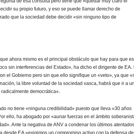
 pregunta de esa consulta pero tiene que «quedar muy claro el
ecidir su propio futuro, y eso se puede llamar derecho de
erado que la sociedad debe decidir «sin ninguno tipo de
y que ahora mismo es el principal obstáculo que hay para que es
co sin interferencias del Estado», ha dicho el dirigente de EA.
on el Gobierno pero sin que ello signifique un «veto», ya que «s
inación, la libre voluntad de la sociedad vasca, habrá que ir a u
y radicalmente democrática».
ado no tiene «ninguna credibilidad» puesto que lleva «30 años
or ello, ha abogado por «aunar fuerzas en el ámbito soberanist
dad». Ante la negativa de ANV a condenar los últimos atentado
ica desde EA «exigimos un compromiso activo con la defensa de