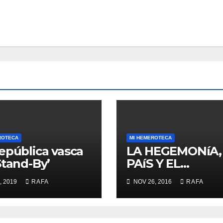
ROTECA
MI HEMEROTECA
epública vasca
LA HEGEMONíA,
Stand-By’
PAíS Y EL
«MOMENTO RA
, 2019
RAFA
NOV 26, 2016
RAFA
LARREINA»