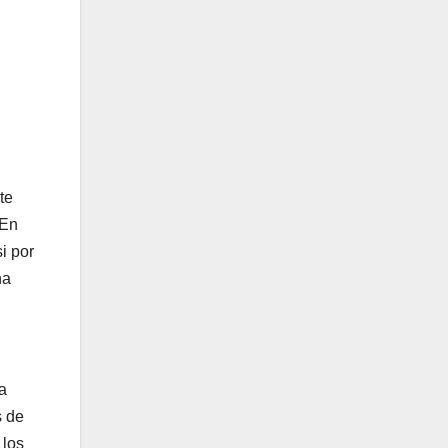
te
 En
i por
na
a
s de
 los