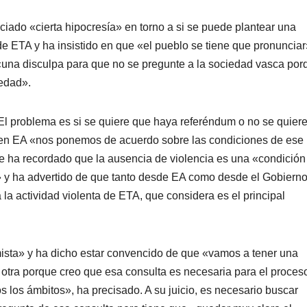
iado «cierta hipocresí­a» en torno a si se puede plantear una
 de ETA y ha insistido en que «el pueblo se tiene que pronunciar
y «una disculpa para que no se pregunte a la sociedad vasca por
iedad».
 El problema es si se quiere que haya referéndum o no se quier
e en EA «nos ponemos de acuerdo sobre las condiciones de ese
le ha recordado que la ausencia de violencia es una «condición
» y ha advertido de que tanto desde EA como desde el Gobiern
a actividad violenta de ETA, que considera es el principal
mista» y ha dicho estar convencido de que «vamos a tener una
otra porque creo que esa consulta es necesaria para el proces
s los ámbitos», ha precisado. A su juicio, es necesario buscar