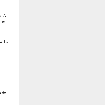
». A
que
e», ha
o
o de