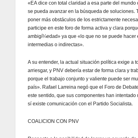
«EA dice con total claridad a esa parte del mund
se pueda avanzar en la búsqueda de soluciones. T
poner más obstáculos de los estrictamente necesari
participe en este foro de forma activa y clara po
ambigí¼edad» ya que «lo que no se puede hacer es
intermedias o indirectas».
A su entender, la actual situación polí­tica exige a
arriesgar, y PNV deberí­a estar de forma clara y t
porque el trabajo conjunto y valiente puede ser mu
paí­s». Rafael Larreina negó que el Foro de Debate
este sentido, que sus componentes han intentado 
sí­ existe comunicación con el Partido Socialista.
COALICION CON PNV