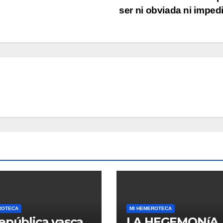
ser ni obviada ni impe
ROTECA
MI HEMEROTECA
epública vasca
LA HEGEMONíA,