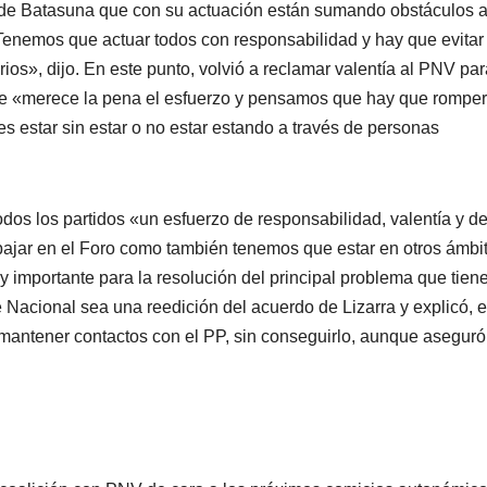
o de Batasuna que con su actuación están sumando obstáculos 
enemos que actuar todos con responsabilidad y hay que evitar
os», dijo. En este punto, volvió a reclamar valentí­a al PNV pa
rque «merece la pena el esfuerzo y pensamos que hay que romper
 estar sin estar o no estar estando a través de personas
 todos los partidos «un esfuerzo de responsabilidad, valentí­a y d
rabajar en el Foro como también tenemos que estar en otros ámbi
y importante para la resolución del principal problema que tien
 Nacional sea una reedición del acuerdo de Lizarra y explicó, 
mantener contactos con el PP, sin conseguirlo, aunque asegur