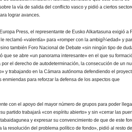
bre la ví­a de salida del conflicto vasco y pidió a ciertos secto
ara lograr avances.
 Europa Press, el representante de Eusko Alkartasuna exigió a
 y le reclamó «valentí­a» para «romper con la ambigí¼edad» y pa
 sino también Foro Nacional de Debate «sin ningún tipo de dud
ó que se abre «un panorama interesante» en el que su formaci
a por el derecho de autodeterminación, la consecución de un n
cto» y trabajando en la Cámara autónoma defendiendo el proyec
as enmiendas para reforzar la defensa de los aspectos que
ente con el apoyo del mayor número de grupos para poder llega
u partido trabajará «con espí­ritu abierto» y sin «cerrar las puer
 Eztabaidagunea y expresar su convencimiento de que de este for
 la resolución del problema polí­tico de fondo», pidió al resto d