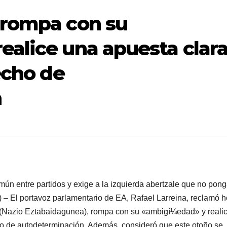
 rompa con su
alice una apuesta clara
echo de
n
ún entre partidos y exige a la izquierda abertzale que no pon
El portavoz parlamentario de EA, Rafael Larreina, reclamó h
 (Nazio Eztabaidagunea), rompa con su «ambigí¼edad» y reali
cho de autodeterminación. Además, consideró que este otoño se