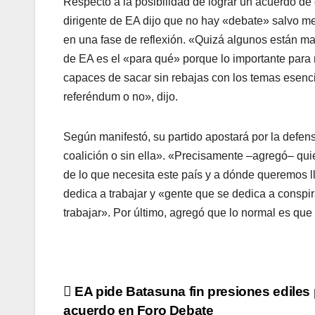
Respecto a la posibilidad de lograr un acuerdo de
dirigente de EA dijo que no hay «debate» salvo me
en una fase de reflexión. «Quizá algunos están ma
de EA es el «para qué» porque lo importante para n
capaces de sacar sin rebajas con los temas esencia
referéndum o no», dijo.
Según manifestó, su partido apostará por la defe
coalición o sin ella». «Precisamente –agregó– qui
de lo que necesita este paí­s y a dónde queremos l
dedica a trabajar y «gente que se dedica a conspi
trabajar». Por último, agregó que lo normal es que 
Navegación
EA pide Batasuna fin presiones ediles
acuerdo en Foro Debate