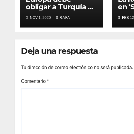
obligar a Turquí­a a
en ‘
respetar la
NOV 1, 2020
RAFA
FEB 12
Convención de la
ONU y retirarse del
conflicto.
Deja una respuesta
Tu dirección de correo electrónico no será publicada.
Comentario
*