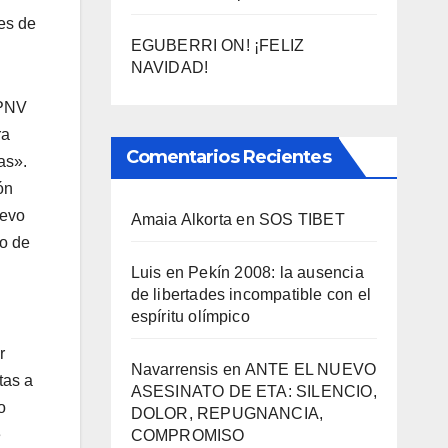
res de
EGUBERRI ON! ¡FELIZ
NAVIDAD!
 PNV
ra
Comentarios Recientes
as».
ón
uevo
Amaia Alkorta
en
SOS TIBET
to de
Luis
en
Pekí­n 2008: la ausencia
de libertades incompatible con el
espí­ritu olí­mpico
r
Navarrensis
en
ANTE EL NUEVO
tas a
ASESINATO DE ETA: SILENCIO,
o
DOLOR, REPUGNANCIA,
e
COMPROMISO