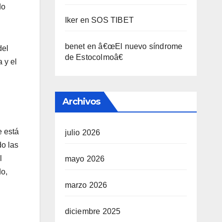
do
Iker
en
SOS TIBET
benet
en
â€œEl nuevo sí­ndrome
del
de Estocolmoâ€
a y el
Archivos
e está
julio 2026
do las
l
mayo 2026
o,
marzo 2026
diciembre 2025