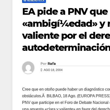
MI HEMEROTECA
EA pide a PNV que
«ambigí¼edad» y re
valiente por el der
autodeterminació
Por
Rafa
AGO 18, 2004
Cree que en otoño puede haber un diagnóstico com
obstáculos.Â
BILBAO, 18 Ago. (EUROPA PRESS) – 
PNV que participe en el Foro de Debate Nacional
una apuesta «clara y valiente» en favor del dere