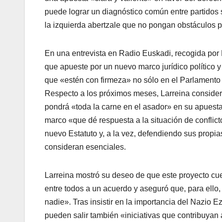
puede lograr un diagnóstico común entre partidos so
la izquierda abertzale que no pongan obstáculos p
En una entrevista en Radio Euskadi, recogida por
que apueste por un nuevo marco jurí­dico polí­tico
que «estén con firmeza» no sólo en el Parlamento
Respecto a los próximos meses, Larreina consider
pondrá «toda la carne en el asador» en su apuest
marco «que dé respuesta a la situación de confli
nuevo Estatuto y, a la vez, defendiendo sus propi
consideran esenciales.
Larreina mostró su deseo de que este proyecto cu
entre todos a un acuerdo y aseguró que, para ello, s
nadie». Tras insistir en la importancia del Nazio
pueden salir también «iniciativas que contribuyan a