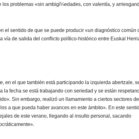
e los problemas «sin ambigí¼edades, con valentí­a, y arriesgan
n el sentido de que se puede producir «un diagnóstico común 
ví­a de salida del conflicto polí­tico-histórico entre Euskal Herri
, en el que también está participando la izquierda abertzale, s
a la fecha se está trabajando con seriedad y se están respetan
dido». Sin embargo, realizó un llamamiento a ciertos sectores de
s a que pueda haber avances en este ámbito». En este sentid
ejales de este verano, llegando al insulto personal, sacando
ocráticamente».