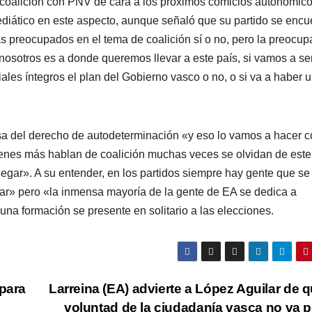
 coalición con PNV de cara a los próximos comicios autonómico
diático en este aspecto, aunque señaló que su partido se encu
s preocupados en el tema de coalición sí­ o no, pero la preocup
osotros es a donde queremos llevar a este paí­s, si vamos a se
les í­ntegros el plan del Gobierno vasco o no, o si va a haber 
nsa del derecho de autodeterminación «y eso lo vamos a hacer 
enes más hablan de coalición muchas veces se olvidan de este 
legar». A su entender, en los partidos siempre hay gente que se
rar» pero «la inmensa mayorí­a de la gente de EA se dedica a
una formación se presente en solitario a las elecciones.
 para
Larreina (EA) advierte a López Aguilar de q
voluntad de la ciudadaní­a vasca no va 