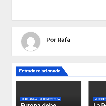
de
entradas
Por
Rafa
Entrada relacionada
MI COLUMNA
MI HEMEROTECA
MI HEME
Europa debe
La R