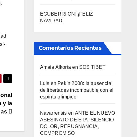
,
EGUBERRI ON! ¡FELIZ
NAVIDAD!
dad
sí­
Comentarios Recientes
Amaia Alkorta
en
SOS TIBET
Luis
en
Pekí­n 2008: la ausencia
de libertades incompatible con el
ional
espí­ritu olí­mpico
 y la
ias
Navarrensis
en
ANTE EL NUEVO
ASESINATO DE ETA: SILENCIO,
DOLOR, REPUGNANCIA,
COMPROMISO