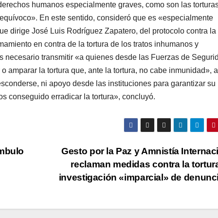
s derechos humanos especialmente graves, como son las torturas
equí­voco». En este sentido, consideró que es «especialmente
que dirige José Luis Rodrí­guez Zapatero, del protocolo contra la
mamiento en contra de la tortura de los tratos inhumanos y
 necesario transmitir «a quienes desde las Fuerzas de Seguri
 o amparar la tortura que, ante la tortura, no cabe inmunidad», a
sconderse, ni apoyo desde las instituciones para garantizar su
 conseguido erradicar la tortura», concluyó.
ámbulo
Gesto por la Paz y Amnistí­a Internac
reclaman medidas contra la tortura
investigación «imparcial» de denunc