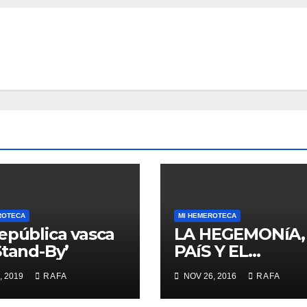
ROTECA
MI HEMEROTECA
epública vasca
LA HEGEMONíA,
Stand-By’
PAíS Y EL
«MOMENTO RA
, 2019
RAFA
NOV 26, 2016
RAFA
LARREINA»