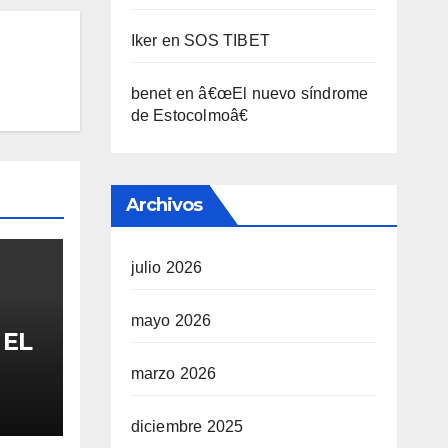
Iker
en
SOS TIBET
benet
en
â€œEl nuevo sí­ndrome
de Estocolmoâ€
Archivos
julio 2026
mayo 2026
 EL
marzo 2026
FA
diciembre 2025