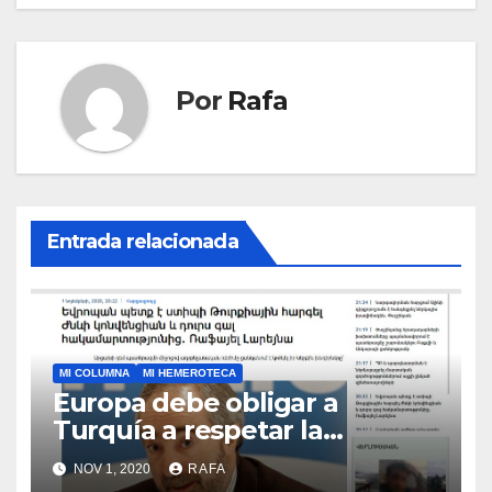
Por
Rafa
Entrada relacionada
MI COLUMNA
MI HEMEROTECA
Europa debe obligar a
Turquí­a a respetar la
Convención de la ONU y
NOV 1, 2020
RAFA
retirarse del conflicto.