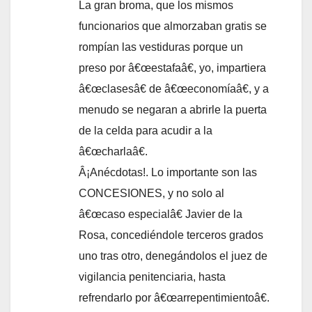
La gran broma, que los mismos
funcionarios que almorzaban gratis se
rompí­an las vestiduras porque un
preso por â€œestafaâ€, yo, impartiera
â€œclasesâ€ de â€œeconomí­aâ€, y a
menudo se negaran a abrirle la puerta
de la celda para acudir a la
â€œcharlaâ€.
Â¡Anécdotas!. Lo importante son las
CONCESIONES, y no solo al
â€œcaso especialâ€ Javier de la
Rosa, concediéndole terceros grados
uno tras otro, denegándolos el juez de
vigilancia penitenciaria, hasta
refrendarlo por â€œarrepentimientoâ€.