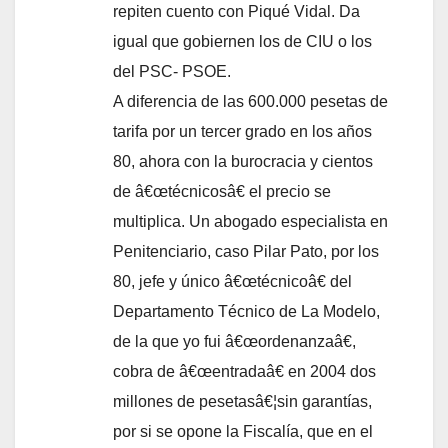
repiten cuento con Piqué Vidal. Da
igual que gobiernen los de CIU o los
del PSC- PSOE.
A diferencia de las 600.000 pesetas de
tarifa por un tercer grado en los años
80, ahora con la burocracia y cientos
de â€œtécnicosâ€ el precio se
multiplica. Un abogado especialista en
Penitenciario, caso Pilar Pato, por los
80, jefe y único â€œtécnicoâ€ del
Departamento Técnico de La Modelo,
de la que yo fui â€œordenanzaâ€,
cobra de â€œentradaâ€ en 2004 dos
millones de pesetasâ€¦sin garantí­as,
por si se opone la Fiscalí­a, que en el