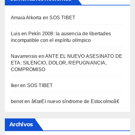
Amaia Alkorta
en
SOS TIBET
Luis
en
Pekí­n 2008: la ausencia de libertades
incompatible con el espí­ritu olí­mpico
Navarrensis
en
ANTE EL NUEVO ASESINATO DE
ETA: SILENCIO, DOLOR, REPUGNANCIA,
COMPROMISO
Iker
en
SOS TIBET
benet
en
â€œEl nuevo sí­ndrome de Estocolmoâ€
Archivos