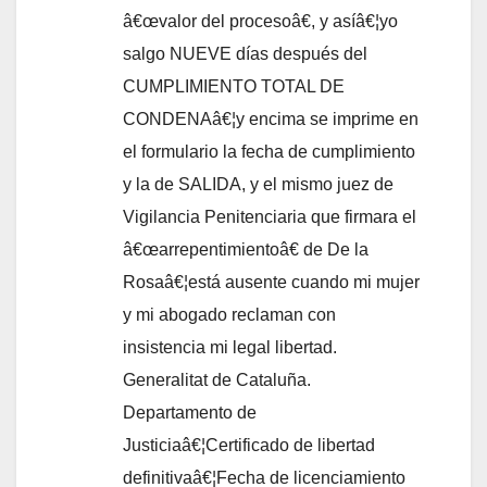
â€œvalor del procesoâ€, y así­â€¦yo
salgo NUEVE dí­as después del
CUMPLIMIENTO TOTAL DE
CONDENAâ€¦y encima se imprime en
el formulario la fecha de cumplimiento
y la de SALIDA, y el mismo juez de
Vigilancia Penitenciaria que firmara el
â€œarrepentimientoâ€ de De la
Rosaâ€¦está ausente cuando mi mujer
y mi abogado reclaman con
insistencia mi legal libertad.
Generalitat de Cataluña.
Departamento de
Justiciaâ€¦Certificado de libertad
definitivaâ€¦Fecha de licenciamiento