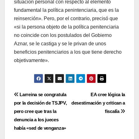
situacion personal con respecto al elemento
fundamental la polí­tica penintenciaria, que es la
reinserción». Pero, por el contrario, precisó que
«si la persona objeto de la polí­tica penitenciaria
no coincide con los postulados del Gobierno
Aznar, se le castiga y se le privan de unos
beneficios penitenciarios a los que tiene derecho
objetivamente».
Navegación
Larreina se congratula
EA cree lógica la
por la decisión de TSJPV,
desestimación y critican a
de
pero cree que tras la
fiscalí­a
entradas
denuncia a los jueces
habí­a «sed de venganza»