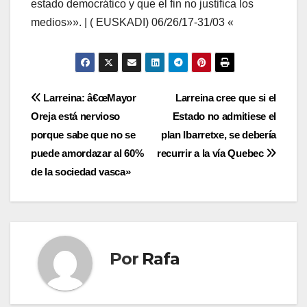
estado democrático y que el fin no justifica los
medios»». | ( EUSKADI) 06/26/17-31/03 «
Navegación
Larreina: â€œMayor
Larreina cree que si el
Oreja está nervioso
Estado no admitiese el
de
porque sabe que no se
plan Ibarretxe, se deberí­a
entradas
puede amordazar al 60%
recurrir a la ví­a Quebec
de la sociedad vasca»
Por
Rafa