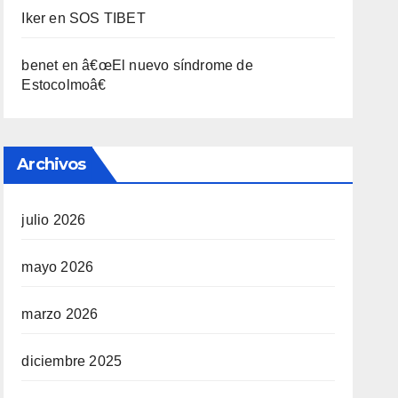
Iker
en
SOS TIBET
benet
en
â€œEl nuevo sí­ndrome de
Estocolmoâ€
Archivos
julio 2026
mayo 2026
marzo 2026
diciembre 2025