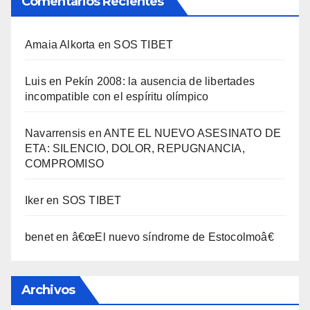
Comentarios Recientes
Amaia Alkorta
en
SOS TIBET
Luis
en
Pekí­n 2008: la ausencia de libertades
incompatible con el espí­ritu olí­mpico
Navarrensis
en
ANTE EL NUEVO ASESINATO DE
ETA: SILENCIO, DOLOR, REPUGNANCIA,
COMPROMISO
Iker
en
SOS TIBET
benet
en
â€œEl nuevo sí­ndrome de Estocolmoâ€
Archivos