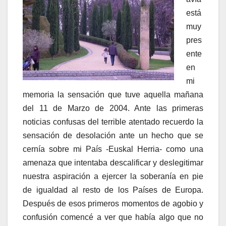
está
muy
pres
ente
en
mi
memoria la sensación que tuve aquella mañana
del 11 de Marzo de 2004. Ante las primeras
noticias confusas del terrible atentado recuerdo la
sensación de desolación ante un hecho que se
cerní­a sobre mi Paí­s -Euskal Herria- como una
amenaza que intentaba descalificar y deslegitimar
nuestra aspiración a ejercer la soberaní­a en pie
de igualdad al resto de los Paí­ses de Europa.
Después de esos primeros momentos de agobio y
confusión comencé a ver que habí­a algo que no