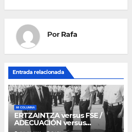
entradas
Por
Rafa
Entrada relacionada
MI COLUMNA
ERTZAINTZA versus FSE /
ADECUACIÓN versus
SUSTITUCIÓN