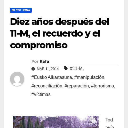
MI COLUMNA
Diez años después del
11-M, el recuerdo y el
compromiso
Por
Rafa
#11-M
,
MAR 11, 2014
#Eusko Alkartasuna
,
#manipulación
,
#reconciliación
,
#reparación
,
#terrorismo
,
#ví­ctimas
Tod
aví­a