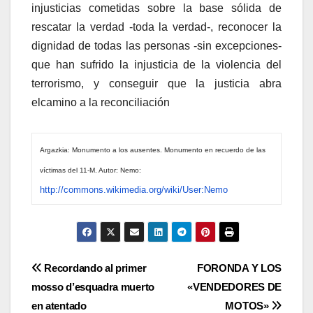
injusticias cometidas sobre la base sólida de
rescatar la verdad -toda la verdad-, reconocer la
dignidad de todas las personas -sin excepciones-
que han sufrido la injusticia de la violencia del
terrorismo, y conseguir que la justicia abra
elcamino a la reconciliación
Argazkia: Monumento a los ausentes. Monumento en recuerdo de las
ví­ctimas del 11-M. Autor: Nemo:
http://commons.wikimedia.org/wiki/User:Nemo
Navegación
Recordando al primer
FORONDA Y LOS
mosso d’esquadra muerto
«VENDEDORES DE
de
en atentado
MOTOS»