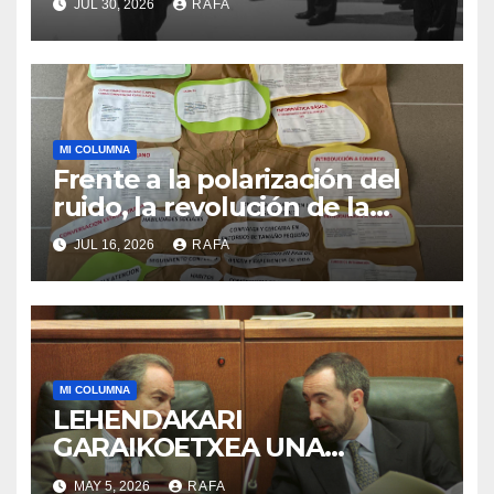
JUL 30, 2026
RAFA
MI COLUMNA
Frente a la polarización del
ruido, la revolución de la
acogida
JUL 16, 2026
RAFA
MI COLUMNA
LEHENDAKARI
GARAIKOETXEA UNA
PERSONA QUE DIGNIFICA EL
MAY 5, 2026
RAFA