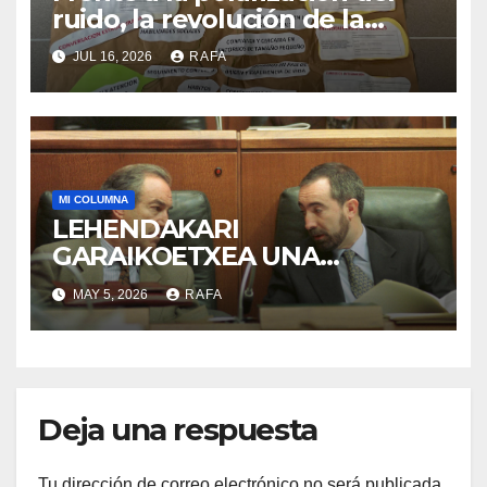
ruido, la revolución de la
acogida
JUL 16, 2026
RAFA
MI COLUMNA
LEHENDAKARI
GARAIKOETXEA UNA
PERSONA QUE DIGNIFICA EL
MAY 5, 2026
RAFA
EJERCICIO DE LA POLÍTICA
Deja una respuesta
Tu dirección de correo electrónico no será publicada.