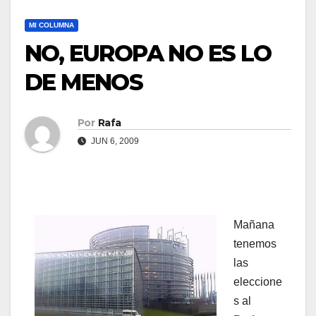
MI COLUMNA
NO, EUROPA NO ES LO
DE MENOS
Por
Rafa
JUN 6, 2009
Mañana
tenemos
las
eleccione
s al