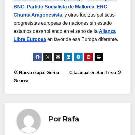
BNG
,
Partido Socialista de Mallorca
,
ERC
,
Chunta Aragonesista
, y otras fuerzas polí­ticas
progresistas europeas de naciones sin estado
estamos desarrollando en el seno de la
Alianza
Libre Europea
en favor de esa Europa diferente.
Navegación
Nueva etapa: Geroa
Cita anual en San Tirso
Geurea
de
entradas
Por
Rafa