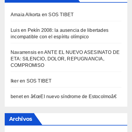
Amaia Alkorta
en
SOS TIBET
Luis
en
Pekí­n 2008: la ausencia de libertades
incompatible con el espí­ritu olí­mpico
Navarrensis
en
ANTE EL NUEVO ASESINATO DE
ETA: SILENCIO, DOLOR, REPUGNANCIA,
COMPROMISO
Iker
en
SOS TIBET
benet
en
â€œEl nuevo sí­ndrome de Estocolmoâ€
Archivos