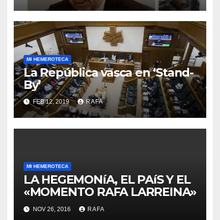
retirarse del conflicto.
MI HEMEROTECA
La República vasca en ‘Stand-
By’
FEB 12, 2019
RAFA
MI HEMEROTECA
LA HEGEMONíA, EL PAíS Y EL
«MOMENTO RAFA LARREINA»
NOV 26, 2016
RAFA