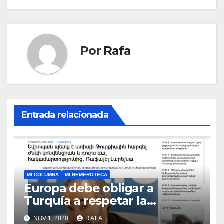
Por
Rafa
Entrada relacionada
MI COLUMNA
MI HEMEROTECA
Europa debe obligar a
Turquí­a a respetar la
Convención de la ONU y
NOV 1, 2020
RAFA