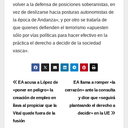
volver a la defensa de posiciones soberanistas, en
vez de deslizarse hacia posturas autonomistas de
la época de Andanza», y por otro se tratarí­a de
que quienes defienden el terrorismo «apuesten
sólo por ví­as polí­ticas para hacer efectivo en la
práctica el derecho a decidir de la sociedad
vasca».
Navegación
EA acusa a López de
EA llama a romper «la
«poner en peligro» la
cerrazón» ante la consulta
de
creación de empleo en
y dice que «seguirá
entradas
ílava al propiciar que la
planteando el derecho a
Vital quede fuera de la
decidir» en la UE
fusión