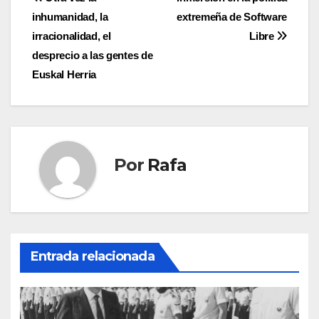
Navegación
inhumanidad, la
extremeña de Software
de
irracionalidad, el
Libre
entradas
desprecio a las gentes de
Euskal Herria
Por
Rafa
Entrada relacionada