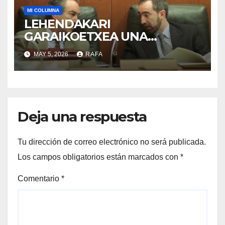
MI COLUMNA
LEHENDAKARI
GARAIKOETXEA UNA
PERSONA QUE DIGNIFICA EL
MAY 5, 2026
RAFA
EJERCICIO DE LA POLÍTICA
Deja una respuesta
Tu dirección de correo electrónico no será publicada.
Los campos obligatorios están marcados con
*
Comentario
*