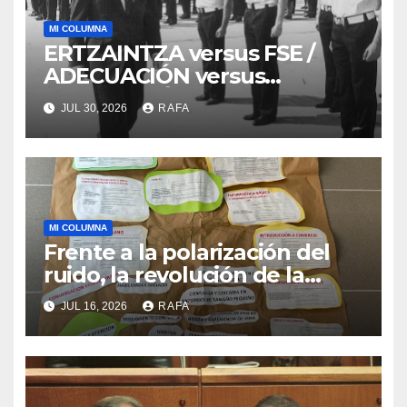
MI COLUMNA
ERTZAINTZA versus FSE /
ADECUACIÓN versus
SUSTITUCIÓN
JUL 30, 2026
RAFA
MI COLUMNA
Frente a la polarización del
ruido, la revolución de la
acogida
JUL 16, 2026
RAFA