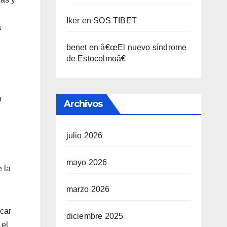
Iker
en
SOS TIBET
a
benet
en
â€œEl nuevo sí­ndrome
de Estocolmoâ€
a
Archivos
julio 2026
mayo 2026
 la
marzo 2026
scar
diciembre 2025
 el