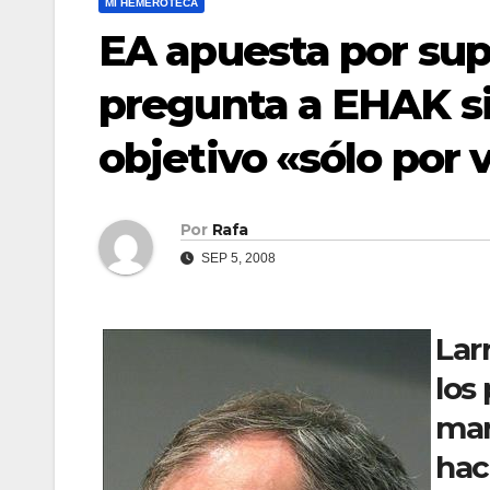
MI HEMEROTECA
EA apuesta por sup
pregunta a EHAK si 
objetivo «sólo por ví
Por
Rafa
SEP 5, 2008
Lar
los
mar
hac