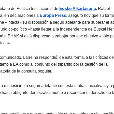
etario de Polí­tica Institucional de
Eusko Alkartasuna
, Rafael
na, en declaraciones a
Europa Press
, aseguró hoy que su form
e «intacta» su disposición a seguir adelante para superar el ac
urí­dico-polí­tico «hasta llegar a la independencia de Euskal Her
ó a EHAK si está dispuesta a trabajar por ese objetivo «sólo po
ticas».
omunicado, Larreina respondió, de esta forma, a las crí­ticas de
nto a EA como al conjunto del tripartito por la gestión de la
toria de la consulta popular.
disposición a seguir adelante con esta u otras iniciativas y a
o hasta obligarle democráticamente a reconocer el derecho de l
ncompatibles y que esa meta sólo será posible por ví­as pací­fi