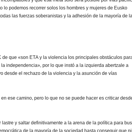
o lo podemos recorrer solos los hombres y mujeres de Eusko
todas las fuerzas soberanistas y la adhesión de la mayorí­a de l
K de que «son ETA y la violencia los principales obstáculos par
a independencia», por lo que instó a la izquierda abertzale a
vo desde el rechazo de la violencia y la asunción de ví­as
 en ese camino, pero lo que no se puede hacer es criticar desde
lastre y saltar definitivamente a la arena de la polí­tica para bu
mocrática de la mayorí­a de la sociedad hasta conseguir que ni