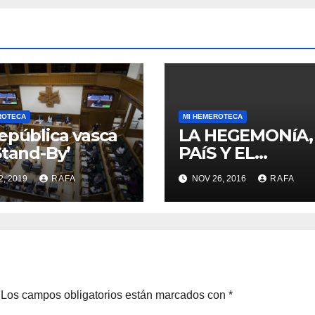
ROTECA
MI HEMEROTECA
epública vasca
LA HEGEMONíA,
Stand-By’
PAíS Y EL
«MOMENTO RA
2, 2019
RAFA
NOV 26, 2016
RAFA
LARREINA»
Los campos obligatorios están marcados con
*