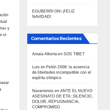
EGUBERRI ON! ¡FELIZ
ación
NAVIDAD!
tual
ria» y
r ví­
Comentarios Recientes
Amaia Alkorta
en
SOS TIBET
Luis
en
Pekí­n 2008: la ausencia
de libertades incompatible con el
espí­ritu olí­mpico
 pasar
a
Navarrensis
en
ANTE EL NUEVO
ASESINATO DE ETA: SILENCIO,
DOLOR, REPUGNANCIA,
COMPROMISO
cas y