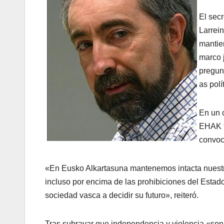
El secr
Larrei
mantien
marco j
pregunt
as polí­
En un c
EHAK ta
convoca
«En Eusko Alkartasuna mantenemos intacta nuestra 
incluso por encima de las prohibiciones del Estad
sociedad vasca a decidir su futuro», reiteró.
Tras subrayar que independencia y violencia «son i