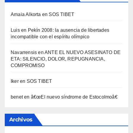
Amaia Alkorta
en
SOS TIBET
Luis
en
Pekí­n 2008: la ausencia de libertades
incompatible con el espí­ritu olí­mpico
Navarrensis
en
ANTE EL NUEVO ASESINATO DE
ETA: SILENCIO, DOLOR, REPUGNANCIA,
COMPROMISO
Iker
en
SOS TIBET
benet
en
â€œEl nuevo sí­ndrome de Estocolmoâ€
Archivos