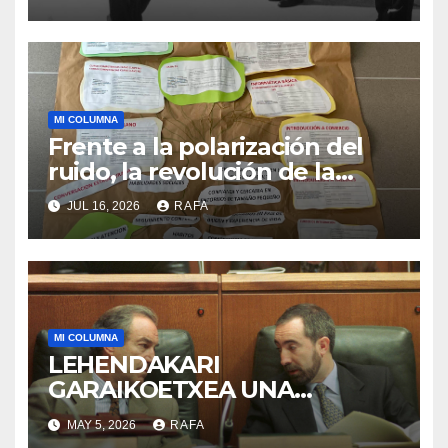
MI COLUMNA
Frente a la polarización del
ruido, la revolución de la
acogida
JUL 16, 2026
RAFA
MI COLUMNA
LEHENDAKARI
GARAIKOETXEA UNA
PERSONA QUE DIGNIFICA EL
MAY 5, 2026
RAFA
EJERCICIO DE LA POLÍTICA