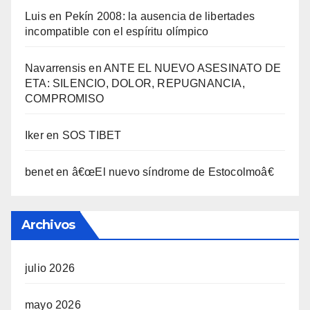
Luis
en
Pekí­n 2008: la ausencia de libertades
incompatible con el espí­ritu olí­mpico
Navarrensis
en
ANTE EL NUEVO ASESINATO DE
ETA: SILENCIO, DOLOR, REPUGNANCIA,
COMPROMISO
Iker
en
SOS TIBET
benet
en
â€œEl nuevo sí­ndrome de Estocolmoâ€
Archivos
julio 2026
mayo 2026