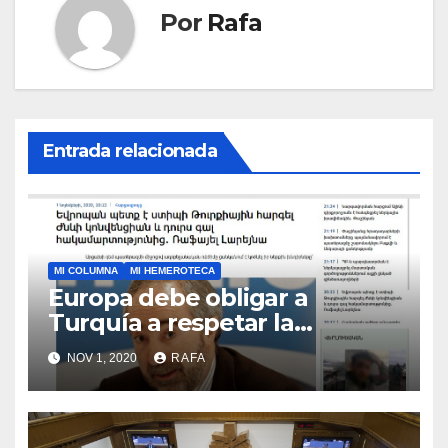
Por
Rafa
Entrada relacionada
MI COLUMNA
MI HEMEROTECA
Europa debe obligar a
Turquí­a a respetar la
Convención de la ONU y
NOV 1, 2020
RAFA
retirarse del conflicto.