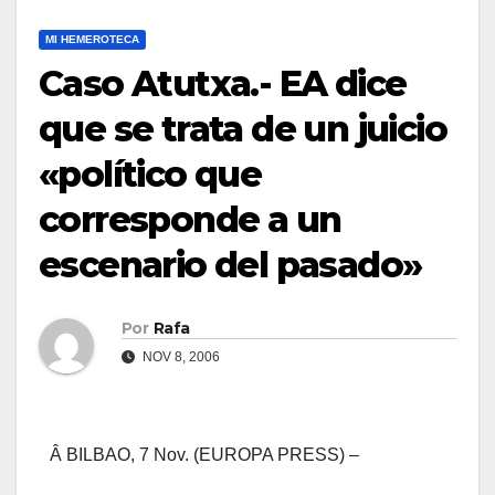
MI HEMEROTECA
Caso Atutxa.- EA dice
que se trata de un juicio
«polí­tico que
corresponde a un
escenario del pasado»
Por
Rafa
NOV 8, 2006
Â BILBAO, 7 Nov. (EUROPA PRESS) –