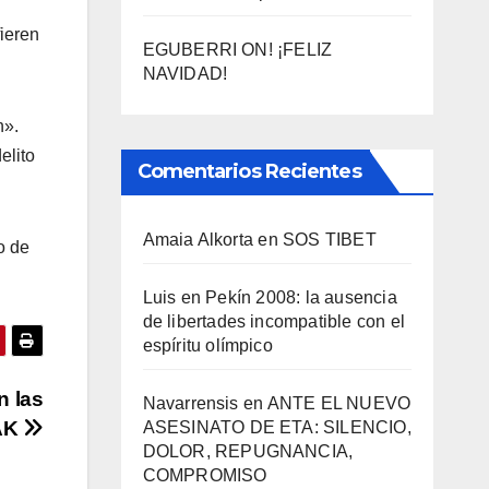
fieren
EGUBERRI ON! ¡FELIZ
NAVIDAD!
n».
elito
Comentarios Recientes
Amaia Alkorta
en
SOS TIBET
o de
Luis
en
Pekí­n 2008: la ausencia
de libertades incompatible con el
espí­ritu olí­mpico
n las
Navarrensis
en
ANTE EL NUEVO
HAK
ASESINATO DE ETA: SILENCIO,
DOLOR, REPUGNANCIA,
COMPROMISO