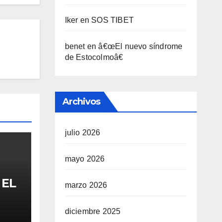
Iker
en
SOS TIBET
benet
en
â€œEl nuevo sí­ndrome
de Estocolmoâ€
Archivos
julio 2026
mayo 2026
 EL
marzo 2026
FA
diciembre 2025