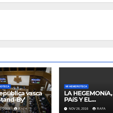
ROTECA
MI HEMEROTECA
epública vasca
LA HEGEMONíA,
Stand-By’
PAíS Y EL
«MOMENTO RA
2, 2019
RAFA
NOV 26, 2016
RAFA
LARREINA»