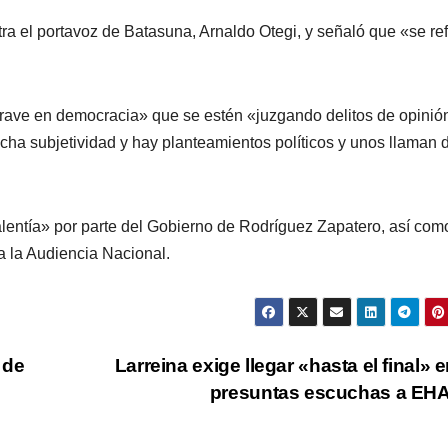
tra el portavoz de Batasuna, Arnaldo Otegi, y señaló que «se re
grave en democracia» que se estén «juzgando delitos de opinió
ha subjetividad y hay planteamientos polí­ticos y unos llaman d
lentí­a» por parte del Gobierno de Rodrí­guez Zapatero, así­ com
a la Audiencia Nacional.
 de
Larreina exige llegar «hasta el final» e
presuntas escuchas a E