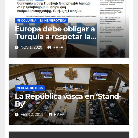
MI COLUMNA
MI HEMEROTECA
Europa debe obligar a
Turquí­a a respetar la
Convención de la ONU y
NOV 1, 2020
RAFA
retirarse del conflicto.
MI HEMEROTECA
La República vasca en ‘Stand-
By’
FEB 12, 2019
RAFA