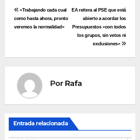
Navegación
«Trabajando cada cual
EA reitera al PSE que está
como hasta ahora, pronto
abierto a acordar los
de
veremos la normalidad»
Presupuestos «con todos
entradas
los grupos, sin vetos ni
exclusiones»
Por
Rafa
Entrada relacionada