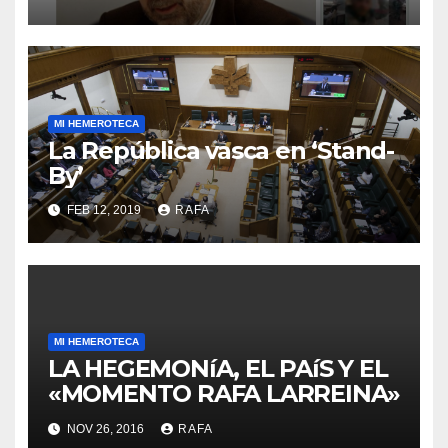
retirarse del conflicto.
MI HEMEROTECA
La República vasca en ‘Stand-
By’
FEB 12, 2019
RAFA
MI HEMEROTECA
LA HEGEMONíA, EL PAíS Y EL
«MOMENTO RAFA LARREINA»
NOV 26, 2016
RAFA