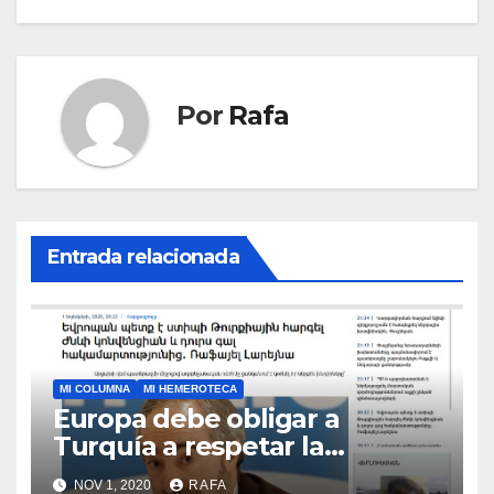
Por
Rafa
Entrada relacionada
MI COLUMNA
MI HEMEROTECA
Europa debe obligar a
Turquí­a a respetar la
Convención de la ONU y
NOV 1, 2020
RAFA