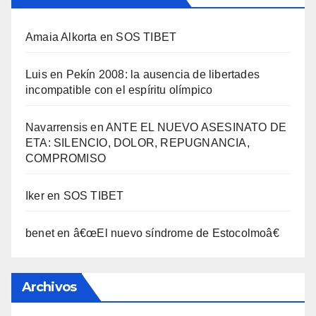
Amaia Alkorta
en
SOS TIBET
Luis
en
Pekí­n 2008: la ausencia de libertades
incompatible con el espí­ritu olí­mpico
Navarrensis
en
ANTE EL NUEVO ASESINATO DE
ETA: SILENCIO, DOLOR, REPUGNANCIA,
COMPROMISO
Iker
en
SOS TIBET
benet
en
â€œEl nuevo sí­ndrome de Estocolmoâ€
Archivos