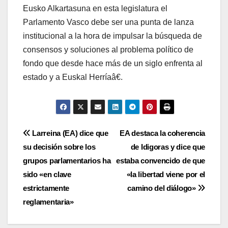
Eusko Alkartasuna en esta legislatura el
Parlamento Vasco debe ser una punta de lanza
institucional a la hora de impulsar la búsqueda de
consensos y soluciones al problema polí­tico de
fondo que desde hace más de un siglo enfrenta al
estado y a Euskal Herrí­aâ€.
Navegación
Larreina (EA) dice que
EA destaca la coherencia
su decisión sobre los
de Idigoras y dice que
de
grupos parlamentarios ha
estaba convencido de que
entradas
sido «en clave
«la libertad viene por el
estrictamente
camino del diálogo»
reglamentaria»