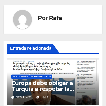
Por
Rafa
Entrada relacionada
MI COLUMNA
MI HEMEROTECA
Europa debe obligar a
Turquí­a a respetar la
Convención de la ONU y
NOV 1, 2020
RAFA
retirarse del conflicto.