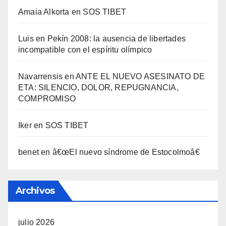
Amaia Alkorta
en
SOS TIBET
Luis
en
Pekí­n 2008: la ausencia de libertades
incompatible con el espí­ritu olí­mpico
Navarrensis
en
ANTE EL NUEVO ASESINATO DE
ETA: SILENCIO, DOLOR, REPUGNANCIA,
COMPROMISO
Iker
en
SOS TIBET
benet
en
â€œEl nuevo sí­ndrome de Estocolmoâ€
Archivos
julio 2026