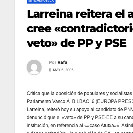
MI HEMEROTECA
Larreina reitera el
cree «contradictor
veto» de PP y PSE
Por
Rafa
MAY 6, 2005
Critica que la oposición de populares y socialistas
Parlamento Vasco.Â
BILBAO, 6 (EUROPA PRESS) E
Larreina, reiteró hoy su apoyo al candidato de PNV
denunció que el «veto» de PP y PSE-EE a su candi
institución, en referencia al «»caso Atutxa»». As