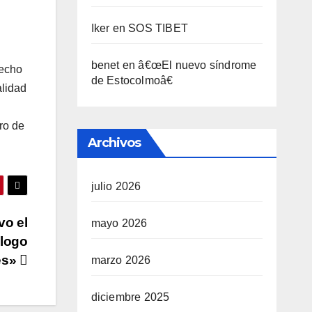
Iker
en
SOS TIBET
n
benet
en
â€œEl nuevo sí­ndrome
hecho
de Estocolmoâ€
alidad
ro de
Archivos
julio 2026
vo el
mayo 2026
álogo
es»
marzo 2026
diciembre 2025