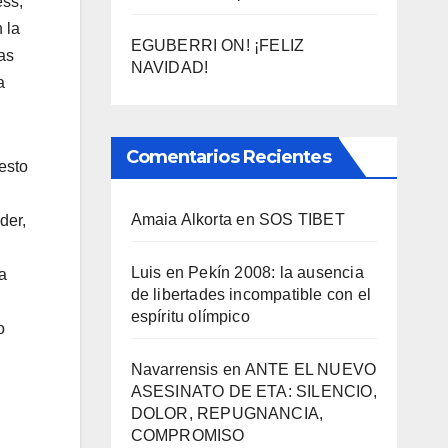
ess,
 la
EGUBERRI ON! ¡FELIZ
as
NAVIDAD!
a
Comentarios Recientes
esto
Amaia Alkorta
en
SOS TIBET
der,
Luis
en
Pekí­n 2008: la ausencia
a
de libertades incompatible con el
espí­ritu olí­mpico
o
Navarrensis
en
ANTE EL NUEVO
ASESINATO DE ETA: SILENCIO,
DOLOR, REPUGNANCIA,
COMPROMISO