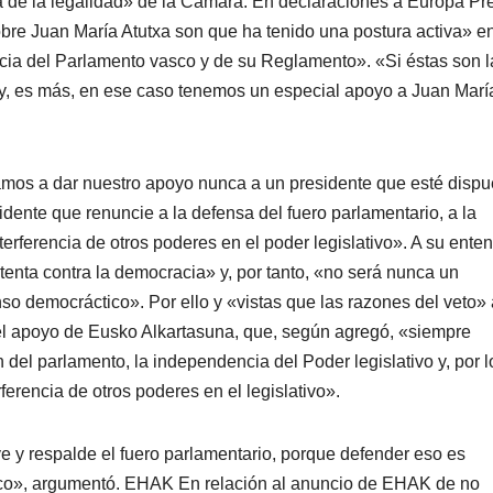
a de la legalidad» de la Cámara. En declaraciones a Europa Pr
re Juan Marí­a Atutxa son que ha tenido una postura activa» en
ncia del Parlamento vasco y de su Reglamento». «Si éstas son l
y, es más, en ese caso tenemos un especial apoyo a Juan Marí­
amos a dar nuestro apoyo nunca a un presidente que esté dispu
idente que renuncie a la defensa del fuero parlamentario, a la
rferencia de otros poderes en el poder legislativo». A su enten
tenta contra la democracia» y, por tanto, «no será nunca un
o democráctico». Por ello y «vistas que las razones del veto» 
del apoyo de Eusko Alkartasuna, que, según agregó, «siempre
 del parlamento, la independencia del Poder legislativo y, por l
ferencia de otros poderes en el legislativo».
y respalde el fuero parlamentario, porque defender eso es
ico», argumentó. EHAK En relación al anuncio de EHAK de no