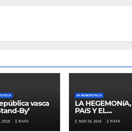
ROTECA
MI HEMEROTECA
epública vasca
LA HEGEMONíA,
Stand-By’
PAíS Y EL
«MOMENTO RA
, 2019
RAFA
NOV 26, 2016
RAFA
LARREINA»