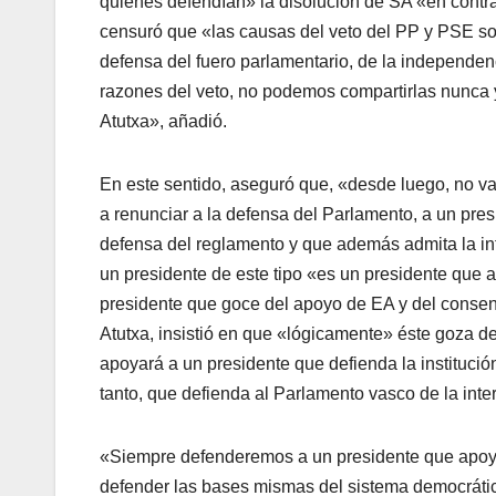
quienes defendí­an» la disolución de SA «en contr
censuró que «las causas del veto del PP y PSE sob
defensa del fuero parlamentario, de la independe
razones del veto, no podemos compartirlas nunca 
Atutxa», añadió.
En este sentido, aseguró que, «desde luego, no v
a renunciar a la defensa del Parlamento, a un pres
defensa del reglamento y que además admita la inte
un presidente de este tipo «es un presidente que a
presidente que goce del apoyo de EA y del consens
Atutxa, insistió en que «lógicamente» éste goza 
apoyará a un presidente que defienda la institución
tanto, que defienda al Parlamento vasco de la inter
«Siempre defenderemos a un presidente que apoye 
defender las bases mismas del sistema democrát