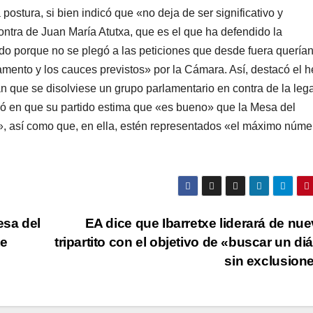
postura, si bien indicó que «no deja de ser significativo y
tra de Juan Marí­a Atutxa, que es el que ha defendido la
o porque no se plegó a las peticiones que desde fuera querí­a
amento y los cauces previstos» por la Cámara. Así­, destacó el 
 que se disolviese un grupo parlamentario en contra de la leg
stió en que su partido estima que «es bueno» que la Mesa del
 así­ como que, en ella, estén representados «el máximo núme
esa del
EA dice que Ibarretxe liderará de nue
te
tripartito con el objetivo de «buscar un di
sin exclusion