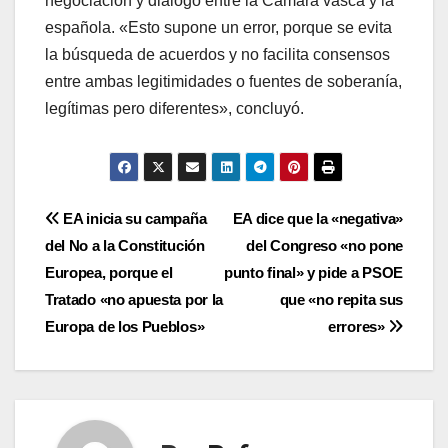
negociación y diálogo entre la Cámara vasca y la
española. «Esto supone un error, porque se evita
la búsqueda de acuerdos y no facilita consensos
entre ambas legitimidades o fuentes de soberaní­a,
legí­timas pero diferentes», concluyó.
Navegación
EA inicia su campaña
EA dice que la «negativa»
del No a la Constitución
del Congreso «no pone
de
Europea, porque el
punto final» y pide a PSOE
entradas
Tratado «no apuesta por la
que «no repita sus
Europa de los Pueblos»
errores»