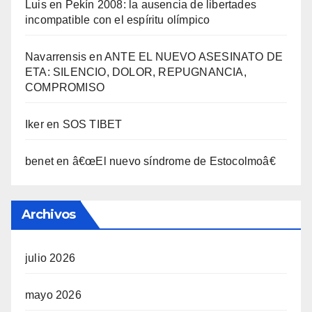
Luis
en
Pekí­n 2008: la ausencia de libertades
incompatible con el espí­ritu olí­mpico
Navarrensis
en
ANTE EL NUEVO ASESINATO DE
ETA: SILENCIO, DOLOR, REPUGNANCIA,
COMPROMISO
Iker
en
SOS TIBET
benet
en
â€œEl nuevo sí­ndrome de Estocolmoâ€
Archivos
julio 2026
mayo 2026