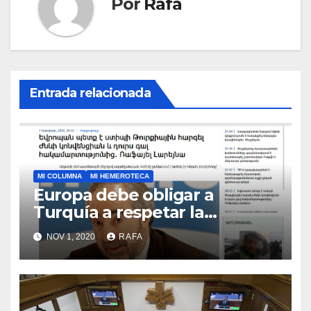
Por
Rafa
Entrada relacionada
MI COLUMNA
MI HEMEROTECA
Europa debe obligar a
Turquí­a a respetar la
Convención de la ONU y
NOV 1, 2020
RAFA
retirarse del conflicto.