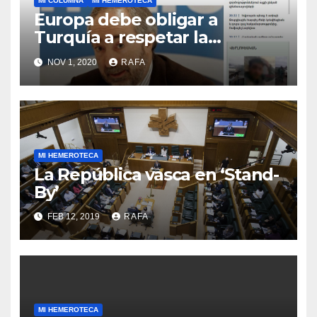
MI COLUMNA
MI HEMEROTECA
Europa debe obligar a
Turquí­a a respetar la
Convención de la ONU y
NOV 1, 2020
RAFA
retirarse del conflicto.
MI HEMEROTECA
La República vasca en ‘Stand-
By’
FEB 12, 2019
RAFA
MI HEMEROTECA