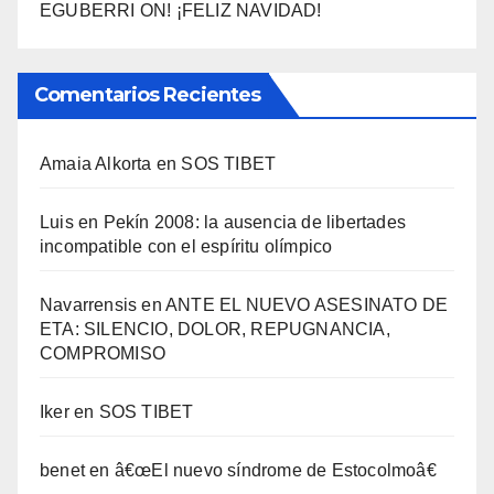
EGUBERRI ON! ¡FELIZ NAVIDAD!
Comentarios Recientes
Amaia Alkorta
en
SOS TIBET
Luis
en
Pekí­n 2008: la ausencia de libertades
incompatible con el espí­ritu olí­mpico
Navarrensis
en
ANTE EL NUEVO ASESINATO DE
ETA: SILENCIO, DOLOR, REPUGNANCIA,
COMPROMISO
Iker
en
SOS TIBET
benet
en
â€œEl nuevo sí­ndrome de Estocolmoâ€