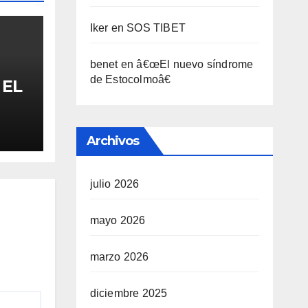
Iker
en
SOS TIBET
benet
en
â€œEl nuevo sí­ndrome
de Estocolmoâ€
 EL
FA
Archivos
julio 2026
mayo 2026
marzo 2026
diciembre 2025