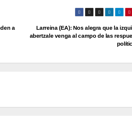
nden a
Larreina (EA): Nos alegra que la izqu
abertzale venga al campo de las respu
polí­t