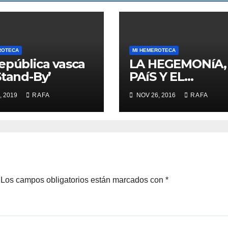
ROTECA
MI HEMEROTECA
epública vasca
LA HEGEMONíA,
Stand-By’
PAíS Y EL
«MOMENTO RA
, 2019
RAFA
NOV 26, 2016
RAFA
LARREINA»
Los campos obligatorios están marcados con
*