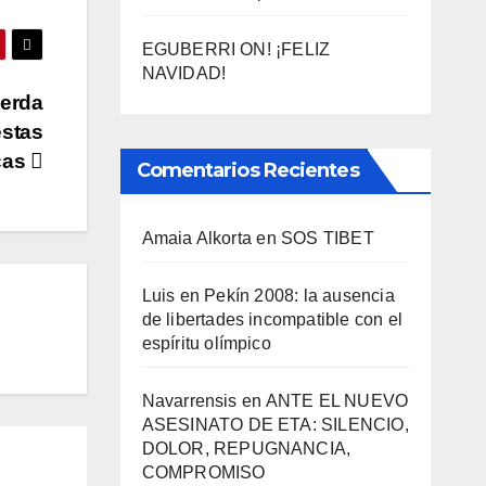
EGUBERRI ON! ¡FELIZ
NAVIDAD!
ierda
estas
icas
Comentarios Recientes
Amaia Alkorta
en
SOS TIBET
Luis
en
Pekí­n 2008: la ausencia
de libertades incompatible con el
espí­ritu olí­mpico
Navarrensis
en
ANTE EL NUEVO
ASESINATO DE ETA: SILENCIO,
DOLOR, REPUGNANCIA,
COMPROMISO