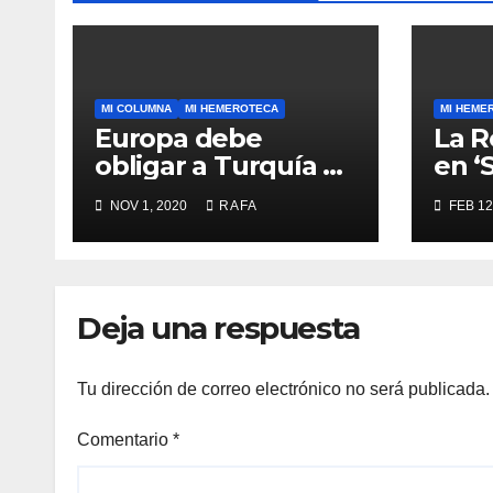
MI COLUMNA
MI HEMEROTECA
MI HEME
Europa debe
La R
obligar a Turquí­a a
en ‘
respetar la
NOV 1, 2020
RAFA
FEB 12
Convención de la
ONU y retirarse del
conflicto.
Deja una respuesta
Tu dirección de correo electrónico no será publicada.
Comentario
*