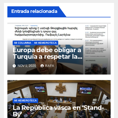
Entrada relacionada
MI COLUMNA
MI HEMEROTECA
Europa debe obligar a
Turquí­a a respetar la
Convención de la ONU y
NOV 1, 2020
RAFA
retirarse del conflicto.
MI HEMEROTECA
La República vasca en ‘Stand-
By’