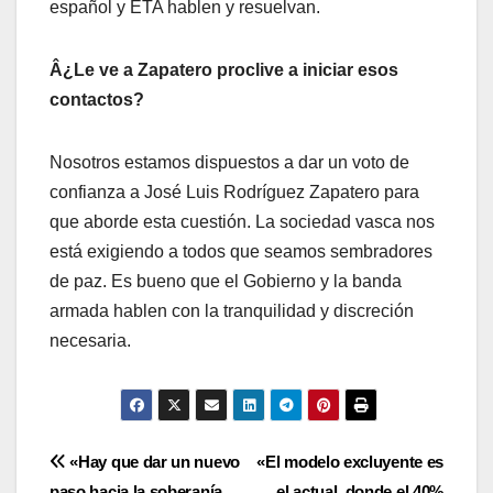
español y ETA hablen y resuelvan.
Â¿Le ve a Zapatero proclive a iniciar esos
contactos?
Nosotros estamos dispuestos a dar un voto de
confianza a José Luis Rodrí­guez Zapatero para
que aborde esta cuestión. La sociedad vasca nos
está exigiendo a todos que seamos sembradores
de paz. Es bueno que el Gobierno y la banda
armada hablen con la tranquilidad y discreción
necesaria.
Navegación
«Hay que dar un nuevo
«El modelo excluyente es
paso hacia la soberaní­a,
el actual, donde el 40%