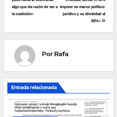
de
algo que da razón de ser a
impone su marco polí­tico-
entradas
la coalición»
jurí­dico y su identidad al
60%»
Por
Rafa
Entrada relacionada