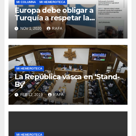
MI COLUMNA
MI HEMEROTECA
Europa debe obligar a
Turquí­a a respetar la
Convención de la ONU y
NOV 1, 2020
RAFA
retirarse del conflicto.
MI HEMEROTECA
La República vasca en ‘Stand-
By’
FEB 12, 2019
RAFA
MI HEMEROTECA