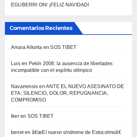
EGUBERRI ON! ¡FELIZ NAVIDAD!
Comentarios Recientes
Amaia Alkorta
en
SOS TIBET
Luis
en
Pekí­n 2008: la ausencia de libertades
incompatible con el espí­ritu olí­mpico
Navarrensis
en
ANTE EL NUEVO ASESINATO DE
ETA: SILENCIO, DOLOR, REPUGNANCIA,
COMPROMISO
Iker
en
SOS TIBET
benet
en
â€œEl nuevo sí­ndrome de Estocolmoâ€