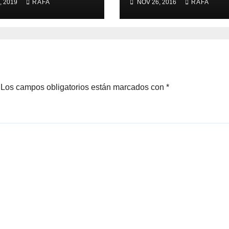
, 2019
RAFA
NOV 26, 2016
RAFA
LARREINA»
Los campos obligatorios están marcados con
*