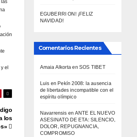
 las
una
EGUBERRI ON! ¡FELIZ
NAVIDAD!
o
tación
Comentarios Recientes
nte
Amaia Alkorta
en
SOS TIBET
y el
Luis
en
Pekí­n 2008: la ausencia
de libertades incompatible con el
espí­ritu olí­mpico
ódigo
Navarrensis
en
ANTE EL NUEVO
a los
ASESINATO DE ETA: SILENCIO,
os»
DOLOR, REPUGNANCIA,
COMPROMISO