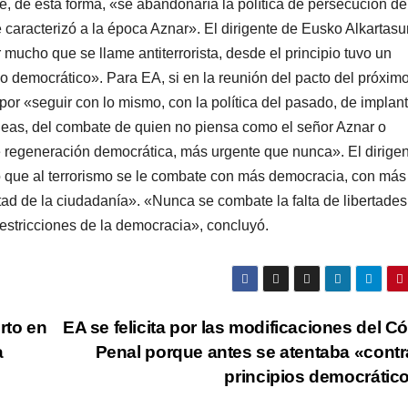
, de esta forma, «se abandonarí­a la polí­tica de persecución de
 caracterizó a la época Aznar». El dirigente de Eusko Alkartas
mucho que se llame antiterrorista, desde el principio tuvo un
o democrático». Para EA, si en la reunión del pacto del próxim
por «seguir con lo mismo, con la polí­tica del pasado, de implan
ideas, del combate de quien no piensa como el señor Aznar o
de regeneración democrática, más urgente que nunca». El dirige
o que al terrorismo se le combate con más democracia, con más
ad de la ciudadaní­a». «Nunca se combate la falta de libertades 
restricciones de la democracia», concluyó.
rto en
EA se felicita por las modificaciones del C
a
Penal porque antes se atentaba «contr
principios democrátic