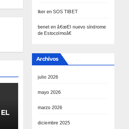
Iker
en
SOS TIBET
benet
en
â€œEl nuevo sí­ndrome
de Estocolmoâ€
Archivos
julio 2026
mayo 2026
marzo 2026
 EL
diciembre 2025
FA