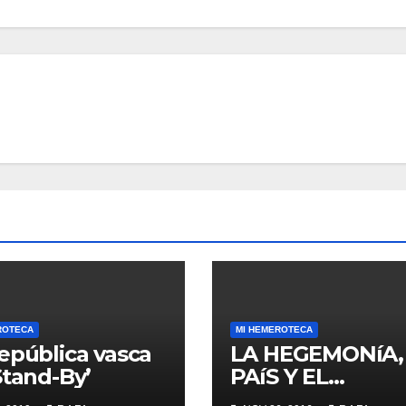
ROTECA
MI HEMEROTECA
epública vasca
LA HEGEMONíA,
Stand-By’
PAíS Y EL
«MOMENTO RA