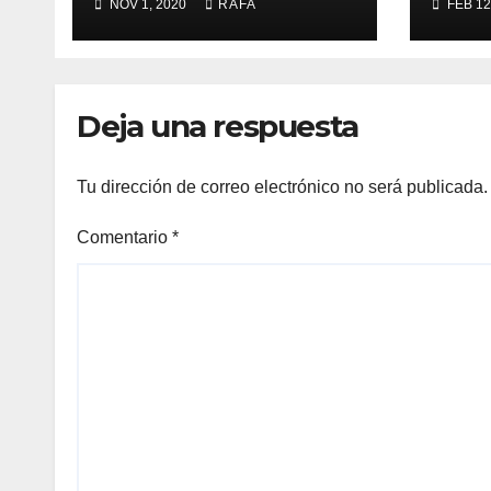
NOV 1, 2020
RAFA
FEB 12
Convención de la
ONU y retirarse del
conflicto.
Deja una respuesta
Tu dirección de correo electrónico no será publicada.
Comentario
*